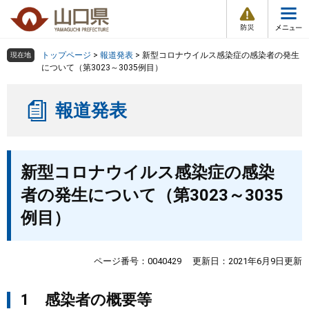
防
ペ
メ
災
ー
ニ
・
メ
災
ジ
ュ
害
ニ
の
ー
組織で探す
情
トップページ
>
報道発表
>
新型コロナウイルス感染症の感染者の発生
現在地
ュ
報
先
を
について（第3023～3035例目）
ー
頭
飛
Other Languages
お気に入り
ページ番号検索
で
ば
報道発表
す
し
検索の仕方
組織で探す
サイトマップで探す
。
て
本
トップページ
本
文
新型コロナウイルス感染症の感染
文
へ
くらし・環境
者の発生について（第3023～3035
例目）
健康・福祉
教育・文化・スポーツ
ページ番号：0040429
更新日：2021年6月9日更新
1 感染者の概要等
しごと・産業・観光