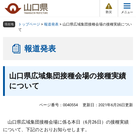
防
ペ
メ
災
ー
ニ
・
メ
災
ジ
ュ
害
ニ
の
ー
組織で探す
情
トップページ
>
報道発表
>
山口県広域集団接種会場の接種実績につい
現在地
ュ
報
先
を
て
ー
頭
飛
Other Languages
お気に入り
ページ番号検索
で
ば
報道発表
す
し
検索の仕方
組織で探す
サイトマップで探す
。
て
本
トップページ
本
文
山口県広域集団接種会場の接種実績
文
へ
くらし・環境
について
健康・福祉
ページ番号：0040554
更新日：2021年6月26日更新
教育・文化・スポーツ
山口県広域集団接種会場に係る本日（6月26日）の接種実績
について、下記のとおりお知らせします。
しごと・産業・観光