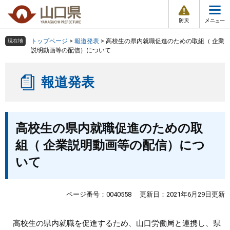
防
ペ
メ
災
ー
ニ
・
メ
災
ジ
ュ
害
ニ
の
ー
組織で探す
情
トップページ
>
報道発表
>
高校生の県内就職促進のための取組（ 企業
現在地
ュ
報
先
を
説明動画等の配信）について
ー
頭
飛
Other Languages
お気に入り
ページ番号検索
で
ば
報道発表
す
し
検索の仕方
組織で探す
サイトマップで探す
。
て
本
トップページ
本
文
高校生の県内就職促進のための取
文
へ
くらし・環境
組（ 企業説明動画等の配信）につ
いて
健康・福祉
教育・文化・スポーツ
ページ番号：0040558
更新日：2021年6月29日更新
しごと・産業・観光
高校生の県内就職を促進するため、山口労働局と連携し、県