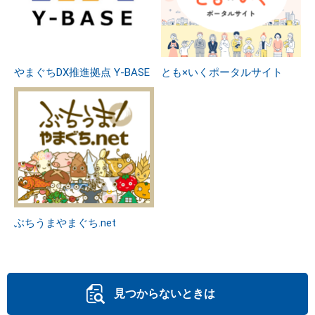
やまぐちDX推進拠点 Y-BASE
とも×いくポータルサイト
ぶちうまやまぐち.net
見つからないときは