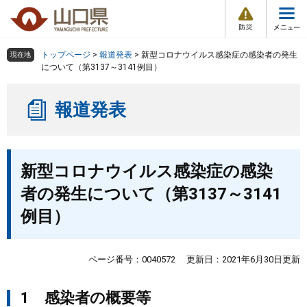
防
ペ
メ
災
ー
ニ
・
メ
災
ジ
ュ
害
ニ
の
ー
組織で探す
情
トップページ
>
報道発表
>
新型コロナウイルス感染症の感染者の発生
現在地
ュ
報
先
を
について（第3137～3141例目）
ー
頭
飛
Other Languages
お気に入り
ページ番号検索
で
ば
報道発表
す
し
検索の仕方
組織で探す
サイトマップで探す
。
て
本
トップページ
本
文
新型コロナウイルス感染症の感染
文
へ
くらし・環境
者の発生について（第3137～3141
例目）
健康・福祉
教育・文化・スポーツ
ページ番号：0040572
更新日：2021年6月30日更新
1 感染者の概要等
しごと・産業・観光