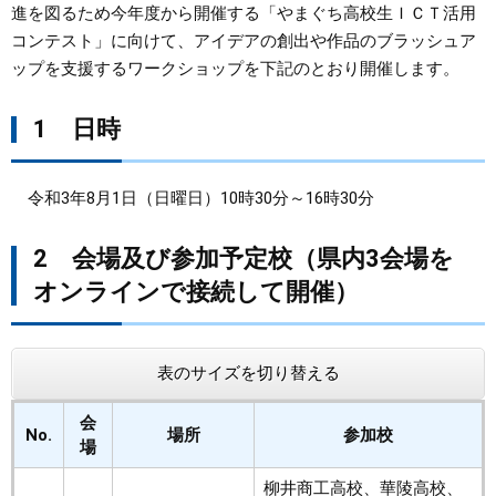
進を図るため今年度から開催する「やまぐち高校生ＩＣＴ活用
コンテスト」に向けて、アイデアの創出や作品のブラッシュア
まちづくり
ップを支援するワークショップを下記のとおり開催します。
県政情報
1 日時
令和3年8月1日（日曜日）10時30分～16時30分
2 会場及び参加予定校（県内3会場を
オンラインで接続して開催）
表のサイズを切り替える
会
No.
場所
参加校
場
柳井商工高校、華陵高校、