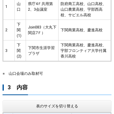
山
県庁4Ｆ共用第
防府商工高校、山口高校、
1
口
2、3会議室
山口農業高校、宇部西高
校、サビエル高校
下
Join083（大丸下
2
関
下関商業高校、慶進高校
関店7Ｆ）
(1)
下
下関商業高校、慶進高校、
下関市生涯学習
3
関
宇部フロンティア大学付属
プラザ
(2)
香川高校
※ 山口会場のみ取材可
3 内容
表のサイズを切り替える