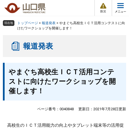
防
ペ
メ
災
ー
ニ
・
メ
災
ジ
ュ
害
ニ
の
ー
組織で探す
情
トップページ
>
報道発表
>
やまぐち高校生ＩＣＴ活用コンテストに向
現在地
ュ
報
先
を
けたワークショップを開催します！
ー
頭
飛
Other Languages
お気に入り
ページ番号検索
で
ば
報道発表
す
し
検索の仕方
組織で探す
サイトマップで探す
。
て
本
トップページ
本
文
やまぐち高校生ＩＣＴ活用コンテ
文
へ
くらし・環境
ストに向けたワークショップを開
催します！
健康・福祉
教育・文化・スポーツ
ページ番号：0040848
更新日：2021年7月28日更新
しごと・産業・観光
高校生のＩＣＴ活用能力の向上やタブレット端末等の活用促