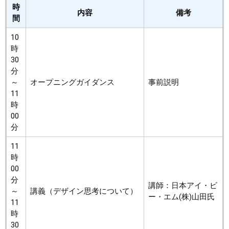
時
内容
備考
間
10
時
30
分
～
オープニングガイダンス
事前説明
11
時
00
分
11
時
00
分
講師：日本アイ・ビ
～
講義（デザイン思考について）
ー・エム(株)山田氏
11
時
30