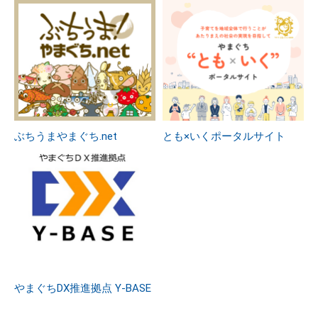
ぶちうまやまぐち.net
とも×いくポータルサイト
やまぐちDX推進拠点 Y-BASE