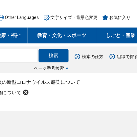
Other Languages
文字サイズ・背景色変更
お気に入り
健康・福祉
教育・文化・スポーツ
しごと・産業
検索の仕方
組織で探
ページ番号検索
員の新型コロナウイルス感染について
染について