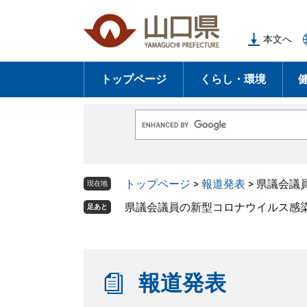
ペ
メ
ー
ニ
本文へ
ジ
ュ
の
ー
トップページ
くらし・環境
先
を
頭
飛
で
ば
G
す
し
o
o
。
て
g
l
本
トップページ
>
報道発表
>
県議会議
e
現在地
文
カ
ス
県議会議員の新型コロナウイルス感
足あと
へ
タ
ム
検
索
報道発表