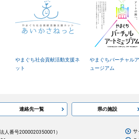
やまぐち社会貢献活動支援ネ
やまぐちバーチャル
ット
ュージアム
連絡先一覧
県の施設
サ
法人番号2000020350001）