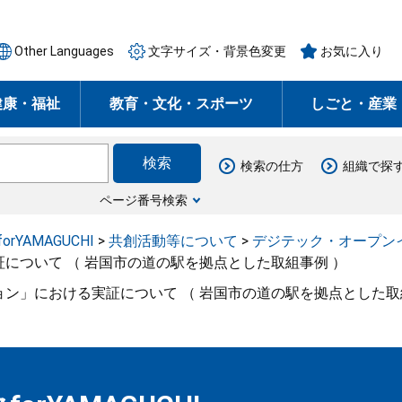
Other Languages
文字サイズ・背景色変更
お気に入り
健康・福祉
教育・文化・スポーツ
しごと・産業
検索の仕方
組織で探
ページ番号検索
rYAMAGUCHI
>
共創活動等について
>
デジテック・オープン
について （ 岩国市の道の駅を拠点とした取組事例 ）
ン」における実証について （ 岩国市の道の駅を拠点とした取