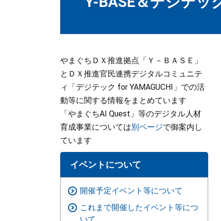
Y-BASE＆デジテックf
やまぐちＤＸ推進拠点「Ｙ－ＢＡＳＥ」
とＤＸ推進官民連携デジタルコミュニテ
ィ「デジテック for YAMAGUCHI」での活
動等に関する情報をまとめています
「やまぐちAI Quest」等のデジタル人材
育成事業については
別ページ
で御案内し
ています
イベントについて
開催予定イベント等について
これまで開催したイベント等につ
いて