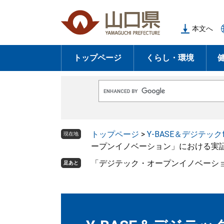
ペ
メ
ー
ニ
本文へ
ジ
ュ
の
ー
トップページ
くらし・環境
先
を
頭
飛
で
ば
G
す
し
o
o
。
て
g
l
本
トップページ
>
Y-BASE＆デジテックfo
e
現在地
文
カ
ープンイノベーション」における実証
ス
へ
タ
「デジテック・オープンイノベーショ
足あと
ム
検
索