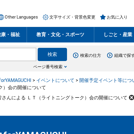
Other Languages
文字サイズ・背景色変更
お気に入り
健康・福祉
教育・文化・スポーツ
しごと・産業
検索の仕方
組織で探
ページ番号検索
rYAMAGUCHI
>
イベントについて
>
開催予定イベント等につ
ク）会の開催について
皆さんによる ＬＴ（ライトニングトーク）会の開催について