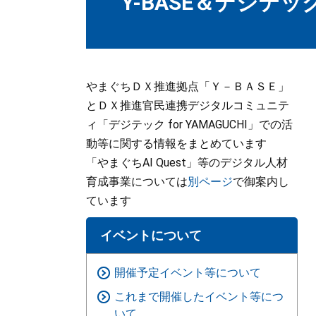
Y-BASE＆デジテックf
やまぐちＤＸ推進拠点「Ｙ－ＢＡＳＥ」
とＤＸ推進官民連携デジタルコミュニテ
ィ「デジテック for YAMAGUCHI」での活
動等に関する情報をまとめています
「やまぐちAI Quest」等のデジタル人材
育成事業については
別ページ
で御案内し
ています
イベントについて
開催予定イベント等について
これまで開催したイベント等につ
いて