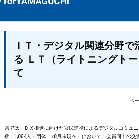
orYAMAGUCHI
本
ＩＴ・デジタル関連分野で
文
る ＬＴ（ライトニングト
て
ペー
県では、ＤＸ推進に向けた官民連携によるデジタルコミュニティ「デ
数：1,084人・団体 ※8月末現在）において、会員同士の