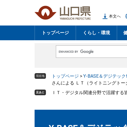
ペ
メ
ー
ニ
本文へ
ジ
ュ
の
ー
トップページ
くらし・環境
先
を
頭
飛
で
ば
G
す
し
o
o
。
て
g
l
本
トップページ
>
Y-BASE＆デジテックfo
e
現在地
文
カ
さんによる ＬＴ（ライトニングトー
ス
へ
タ
ＩＴ・デジタル関連分野で活躍する
足あと
ム
検
索