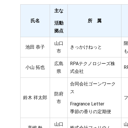
主な
氏名
所 属
活動
拠点
山口
池田 恭子
きっかけねっと
市
広島
RPAテクノロジーズ株
小山 拓也
R
県
式会社
合同会社ゴーンワーク
ス
防府
鈴木 祥太郎
市
Fragrance Letter
季節の香りの定期便
山口
髙嶋 勉
株式会社フォリウム