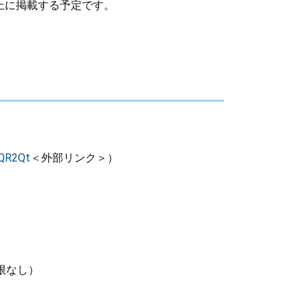
上に掲載する予定です。
WQR2Qt
＜外部リンク＞
）
限なし）