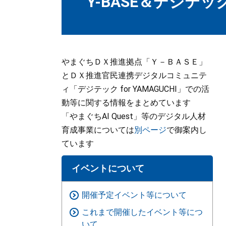
Y-BASE＆デジテックf
やまぐちＤＸ推進拠点「Ｙ－ＢＡＳＥ」
とＤＸ推進官民連携デジタルコミュニテ
ィ「デジテック for YAMAGUCHI」での活
動等に関する情報をまとめています
「やまぐちAI Quest」等のデジタル人材
育成事業については
別ページ
で御案内し
ています
イベントについて
開催予定イベント等について
これまで開催したイベント等につ
いて