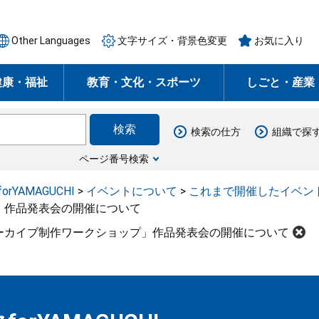
Other Languages
文字サイズ・背景色変更
お気に入り
健康・福祉
教育・文化・スポーツ
しごと・産業
検索の仕方
組織で探
ページ番号検索
rYAMAGUCHI
>
イベントについて
>
これまで開催したイベン
」作品発表会の開催について
ーカイブ制作ワークショップ」作品発表会の開催について