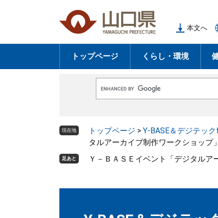
ペ
メ
ー
ニ
本文へ
ジ
ュ
の
ー
トップページ
くらし・環境
先
を
頭
飛
で
ば
G
す
し
o
o
。
て
g
l
本
トップページ
>
Y-BASE＆デジテックfo
e
現在地
文
カ
タルアーカイブ制作ワークショップ
ス
へ
タ
Ｙ－ＢＡＳＥイベント「デジタルア
足あと
ム
検
索