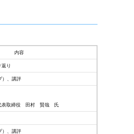
内容
り返り
プ）、講評
表取締役 田村 賢哉 氏
プ）、講評