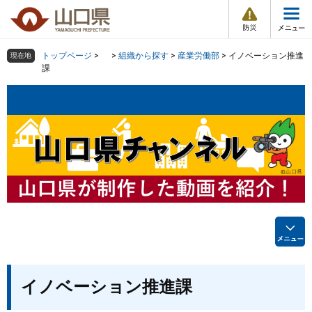
防
ペ
メ
災
ー
ニ
・
メ
災
ジ
ュ
害
ニ
の
ー
組織で探す
情
トップページ
>
>
組織から探す
>
産業労働部
>
イノベーション推進
現在地
ュ
報
先
を
課
ー
頭
飛
Other Languages
お気に入り
ページ番号検索
で
ば
す
し
検索の仕方
組織で探す
サイトマップで探す
。
て
本
トップページ
文
へ
くらし・環境
健康・福祉
教育・文化・スポーツ
本
イノベーション推進課
文
しごと・産業・観光