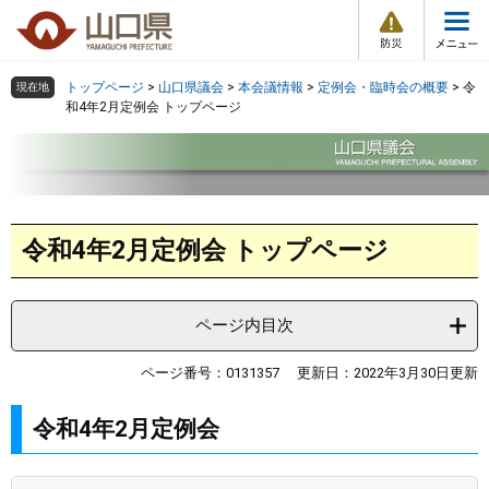
防
ペ
メ
災
ー
ニ
・
メ
災
ジ
ュ
害
ニ
の
ー
組織で探す
情
トップページ
>
山口県議会
>
本会議情報
>
定例会・臨時会の概要
>
令
現在地
ュ
報
先
を
和4年2月定例会 トップページ
ー
頭
飛
Other Languages
お気に入り
ページ番号検索
で
ば
す
し
検索の仕方
組織で探す
サイトマップで探す
。
て
本
本
トップページ
令和4年2月定例会 トップページ
文
文
へ
くらし・環境
ページ内目次
健康・福祉
ページ番号：0131357
更新日：2022年3月30日更新
教育・文化・スポーツ
令和4年2月定例会
しごと・産業・観光