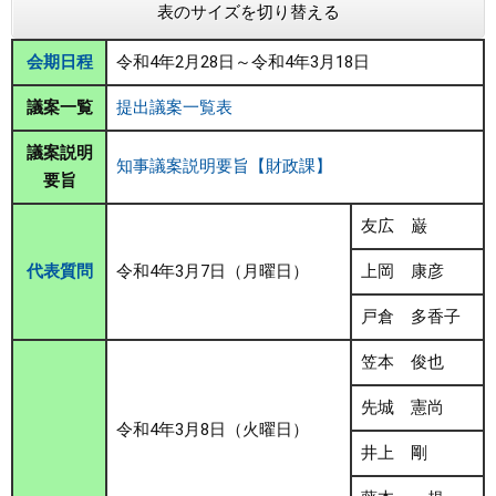
表のサイズを切り替える
まちづくり
会期日程
令和4年2月28日～令和4年3月18日
県政情報
議案一覧
提出議案一覧表
議案説明
知事議案説明要旨【財政課】
要旨
友広 巌
代表質問
令和4年3月7日（月曜日）
上岡 康彦
戸倉 多香子
笠本 俊也
先城 憲尚
令和4年3月8日（火曜日）
井上 剛