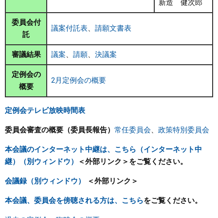
新造 健次郎
委員会付
議案付託表
、
請願文書表
託
審議結果
議案
、
請願
、
決議案
定例会の
2月定例会の概要
概要
定例会テレビ放映時間表
委員会審査の概要（委員長報告）
常任委員会
、
政策特別委員会
本会議のインターネット中継は、こちら（インターネット中
継）（別ウィンドウ）
＜外部リンク＞
をご覧ください。
会議録（別ウィンドウ）
＜外部リンク＞
本会議、委員会を傍聴される方は、こちら
をご覧ください。