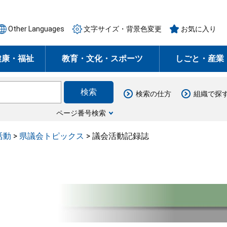
Other Languages
文字サイズ・背景色変更
お気に入り
健康・福祉
教育・文化・スポーツ
しごと・産業
検索の仕方
組織で探
ページ番号検索
活動
>
県議会トピックス
>
議会活動記録誌