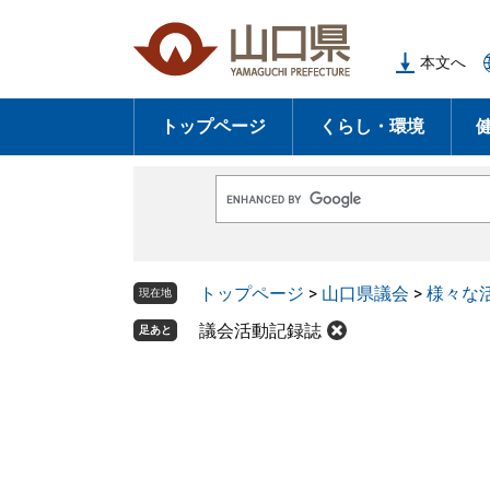
ペ
メ
ー
ニ
本文へ
ジ
ュ
の
ー
トップページ
くらし・環境
先
を
頭
飛
で
ば
G
す
し
o
o
。
て
g
l
本
トップページ
>
山口県議会
>
様々な
e
現在地
文
カ
ス
議会活動記録誌
足あと
へ
タ
ム
検
索