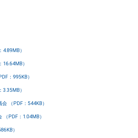
4.89MB）
16.64MB）
DF：995KB）
3.35MB）
 （PDF：544KB）
（PDF：1.04MB）
86KB）