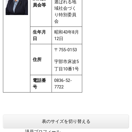
選ばれる地
員会等
域社会づく
り特別委員
会
生年月
昭和43年8月
日
12日
〒755-0153
住所
宇部市床波5
丁目10番1号
電話番
0836-52-
号
7722
表のサイズを切り替える
議員プロフィール