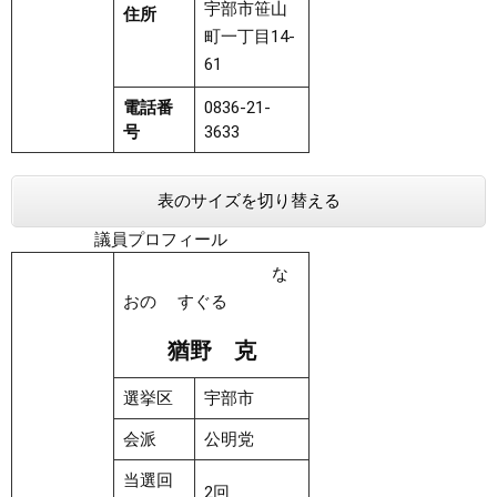
宇部市笹山
住所
町一丁目14-
61
電話番
0836-21-
号
3633
表のサイズを切り替える
議員プロフィール
な
おの すぐる
猶野 克
選挙区
宇部市
会派
公明党
当選回
2回