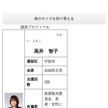
表のサイズを切り替える
議員プロフィール
たか
い ともこ
高井 智子
選挙区
宇部市
会派
自由民主党
当選回
2回
数
産業観光委
員会、若
者・女性に
所属委