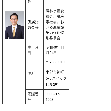
数
農林水産委
員会、脱炭
所属委
素社会にお
員会等
ける産業競
争力強化特
別委員会
生年月
昭和48年11
日
月24日
〒755-0018
宇部市錦町
住所
5-5 スペック
ビル201
電話番
0836-37-
号
6023