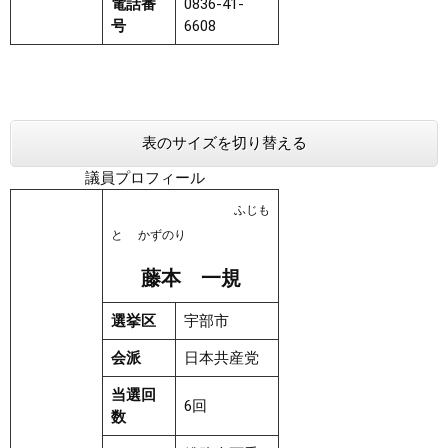
電話番
0836-41-
号
6608
表のサイズを切り替える
議員プロフィール
ふじも
と かずのり
藤本 一規
選挙区
宇部市
会派
日本共産党
当選回
6回
数