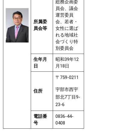
総務企画委
員会、議会
運営委員
所属委
会、若者・
員会等
女性に選ば
れる地域社
会づくり特
別委員会
生年月
昭和39年12
日
月18日
〒759-0211
宇部市西宇
住所
部北7丁目9-
23-6
電話番
0836-44-
号
0408