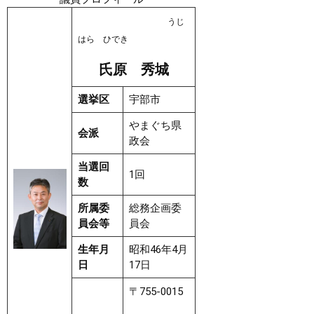
うじ
はら ひでき
氏原 秀城
選挙区
宇部市
やまぐち県
会派
政会
当選回
1回
数
所属委
総務企画委
員会等
員会
生年月
昭和46年4月
日
17日
〒755-0015