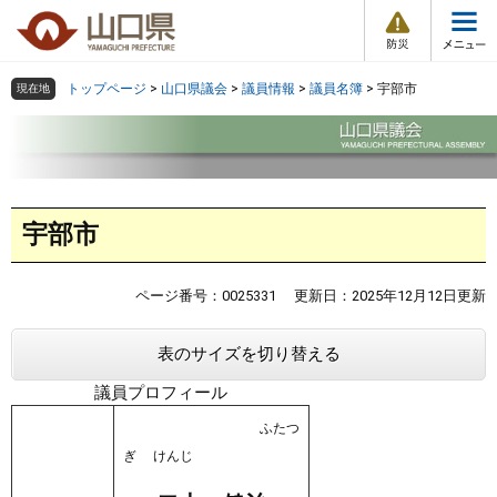
防
ペ
メ
災
ー
ニ
・
メ
災
ジ
ュ
害
ニ
の
ー
組織で探す
情
トップページ
>
山口県議会
>
議員情報
>
議員名簿
>
宇部市
現在地
ュ
報
先
を
ー
頭
飛
Other Languages
お気に入り
ページ番号検索
で
ば
す
し
検索の仕方
組織で探す
サイトマップで探す
。
て
本
宇部市
本
文
トップページ
文
へ
ページ番号：0025331
更新日：2025年12月12日更新
くらし・環境
表のサイズを切り替える
健康・福祉
議員プロフィール
教育・文化・スポーツ
ふたつ
ぎ けんじ
しごと・産業・観光