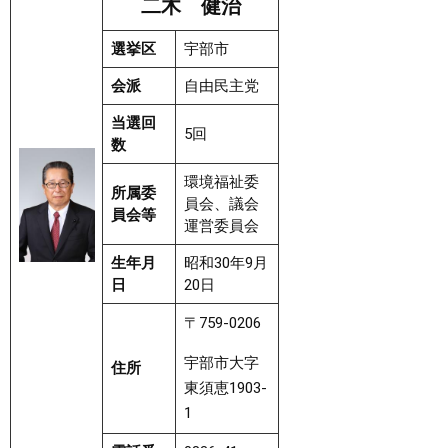
二木 健治
まちづくり
選挙区
宇部市
会派
自由民主党
県政情報
当選回
5回
数
環境福祉委
所属委
員会、議会
員会等
運営委員会
生年月
昭和30年9月
日
20日
〒759-0206
宇部市大字
住所
東須恵1903-
1