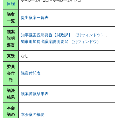
令和3年5月12日～令和3年5月17日
日程
まちづくり
議案
提出議案一覧表
一覧
県政情報
議案
知事議案説明要旨【財政課】 （別ウィンドウ）
、
説明
知事追加提出議案説明要旨 （別ウィンドウ）
要旨
質疑
なし
委員
会付
議案付託表
託
議決
議案審議結果表
結果
本会
議の
本会議の概要