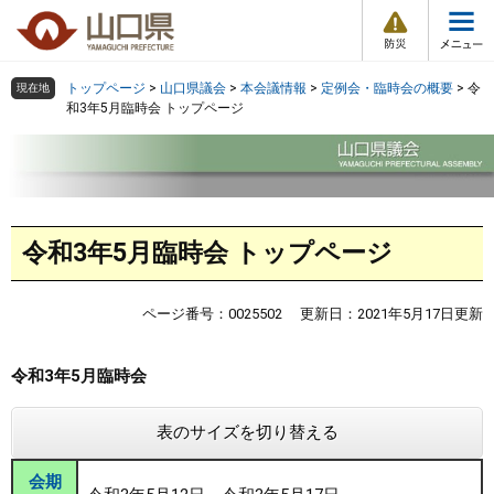
防
ペ
メ
災
ー
ニ
・
メ
災
ジ
ュ
害
ニ
の
ー
組織で探す
情
トップページ
>
山口県議会
>
本会議情報
>
定例会・臨時会の概要
>
令
現在地
ュ
報
先
を
和3年5月臨時会 トップページ
ー
頭
飛
Other Languages
お気に入り
ページ番号検索
で
ば
す
し
検索の仕方
組織で探す
サイトマップで探す
。
て
本
本
トップページ
令和3年5月臨時会 トップページ
文
文
へ
くらし・環境
ページ番号：0025502
更新日：2021年5月17日更新
健康・福祉
令和3年5月臨時会
教育・文化・スポーツ
表のサイズを切り替える
しごと・産業・観光
会期