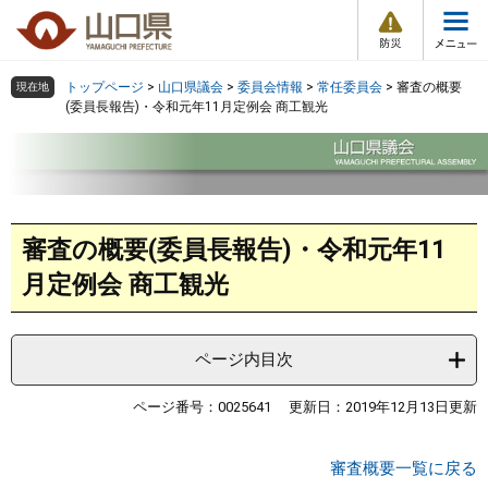
防
ペ
メ
災
ー
ニ
・
メ
災
ジ
ュ
害
ニ
の
ー
組織で探す
情
トップページ
>
山口県議会
>
委員会情報
>
常任委員会
>
審査の概要
現在地
ュ
報
先
を
(委員長報告)・令和元年11月定例会 商工観光
ー
頭
飛
Other Languages
お気に入り
ページ番号検索
で
ば
す
し
検索の仕方
組織で探す
サイトマップで探す
。
て
本
本
トップページ
審査の概要(委員長報告)・令和元年11
文
文
へ
月定例会 商工観光
くらし・環境
健康・福祉
ページ内目次
ページ番号：0025641
更新日：2019年12月13日更新
教育・文化・スポーツ
審査概要一覧に戻る
しごと・産業・観光