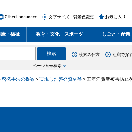
Other Languages
文字サイズ・背景色変更
お気に入り
健康・福祉
教育・文化・スポーツ
しごと・産業
検索の仕方
組織で探
ページ番号検索
>
啓発手法の提案
>
実現した啓発資材等
>
若年消費者被害防止