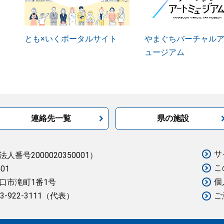
とも×いくポータルサイト
やまぐちバーチャル
ュージアム
連絡先一覧
県の施設
サ
法人番号2000020350001）
こ
501
個
口市滝町1番1号
3-922-3111（代表）
ご