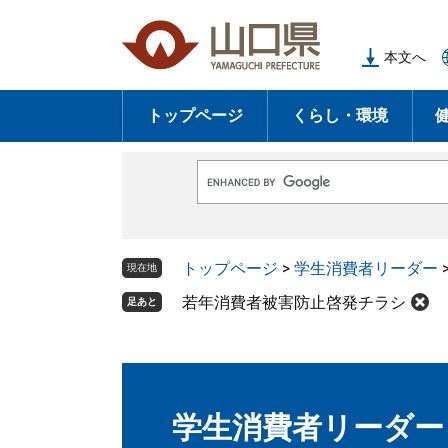
ペ
メ
ー
ニ
本文へ
ジ
ュ
の
ー
トップページ
くらし・環境
先
を
頭
飛
で
ば
G
す
し
o
o
。
て
g
l
本
トップページ
>
学生消費者リーダー
e
現在地
文
カ
ス
若年消費者被害防止啓発チラシ
足あと
へ
タ
ム
検
索
学生消費者リーダー