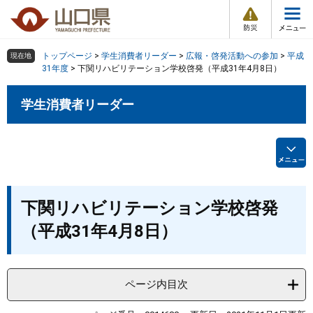
防
ペ
メ
災
ー
ニ
・
メ
災
ジ
ュ
害
ニ
の
ー
組織で探す
情
トップページ
>
学生消費者リーダー
>
広報・啓発活動への参加
>
平成
現在地
ュ
報
先
を
31年度
>
下関リハビリテーション学校啓発（平成31年4月8日）
ー
頭
飛
Other Languages
お気に入り
ページ番号検索
で
ば
学生消費者リーダー
す
し
検索の仕方
組織で探す
サイトマップで探す
。
て
本
トップページ
文
へ
くらし・環境
本
下関リハビリテーション学校啓発
文
（平成31年4月8日）
健康・福祉
教育・文化・スポーツ
ページ内目次
しごと・産業・観光