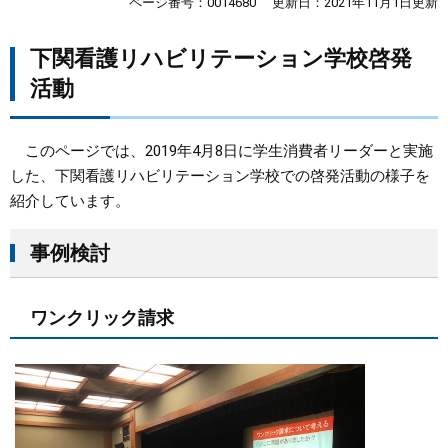
ページ番号：0014680
更新日：2021年11月1日更新
まちづくり
下関看護リハビリテーション学校啓発
活動
県政情報
このページでは、2019年4月8日に学生消費者リーダーと実施
した、下関看護リハビリテーション学校での啓発活動の様子を
紹介しています。
事例検討
ワンクリック請求