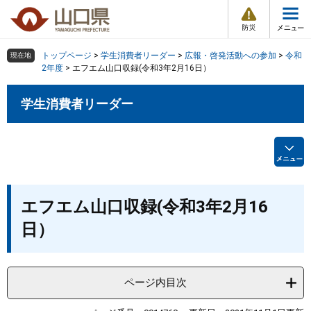
防
ペ
メ
災
ー
ニ
・
メ
災
ジ
ュ
害
ニ
の
ー
組織で探す
情
トップページ
>
学生消費者リーダー
>
広報・啓発活動への参加
>
令和
現在地
ュ
報
先
を
2年度
>
エフエム山口収録(令和3年2月16日）
ー
頭
飛
Other Languages
お気に入り
ページ番号検索
で
ば
学生消費者リーダー
す
し
検索の仕方
組織で探す
サイトマップで探す
。
て
本
トップページ
文
へ
くらし・環境
本
エフエム山口収録(令和3年2月16
文
日）
健康・福祉
教育・文化・スポーツ
ページ内目次
しごと・産業・観光