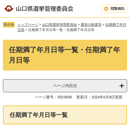
ペ
メ
ー
ニ
閲
ジ
ュ
覧
の
ー
現在地
トップページ
>
山口県選挙管理委員会
>
選挙の制度等
>
任期満了年月
補
先
を
日等
>
任期満了年月日等一覧・任期満了年月日等
助
頭
飛
で
ば
本
す
し
任期満了年月日等一覧・任期満了年
文
。
て
本
月日等
文
へ
ページ内目次
ページ番号：0025858
更新日：2026年6月8日更新
任期満了年月日等一覧