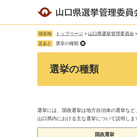
ペ
メ
ー
ニ
ジ
ュ
の
ー
トップページ
>
山口県選挙管理委員会
現在地
先
を
選挙の種類
足あと
頭
飛
で
ば
本
す
し
文
選挙の種類
。
て
本
文
へ
選挙には、国政選挙は地方自治体の選挙など
山口県内における主な選挙について説明しま
国政選挙