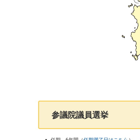
参議院議員選挙
任期 6年間（
任期満了日はこちら
）