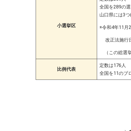
全国を289の
山口県には3つ
小選挙区
※令和4年11
改正法施行日
（この総選挙
定数は176人
比例代表
全国を11のブ