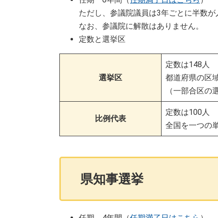
ただし、参議院議員は3年ごとに半数が
なお、参議院に解散はありません。
定数と選挙区
定数は148人
選挙区
都道府県の区
（一部合区の
定数は100人
比例代表
全国を一つの
県知事選挙
任期 4年間（
任期満了日はこちら
）