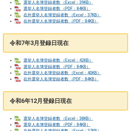
選挙人名簿登録者数 （Excel：39KB）
選挙人名簿登録者数 （PDF：84KB）
在外選挙人名簿登録者数 （Excel：37KB）
在外選挙人名簿登録者数 （PDF：84KB）
令和7年3月登録日現在
選挙人名簿登録者数 （Excel：42KB）
選挙人名簿登録者数 （PDF：84KB）
在外選挙人名簿登録者数 （Excel：40KB）
在外選挙人名簿登録者数 （PDF：84KB）
令和6年12月登録日現在
選挙人名簿登録者数 （Excel：38KB）
選挙人名簿登録者数 （PDF：84KB）
在外選挙人名簿登録者数 （Excel：37KB）