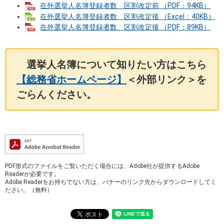
在外選挙人名簿登録者数 区割改定前 （PDF：94KB）
在外選挙人名簿登録者数 区割改定後 （Excel：40KB）
在外選挙人名簿登録者数 区割改定後 （PDF：89KB）
選挙人名簿について知りたい方はこちら
【総務省ホームページ】
＜外部リンク＞
を
ごらんください。
PDF形式のファイルをご覧いただく場合には、Adobe社が提供するAdobe
Readerが必要です。
Adobe Readerをお持ちでない方は、バナーのリンク先からダウンロードしてく
ださい。（無料）