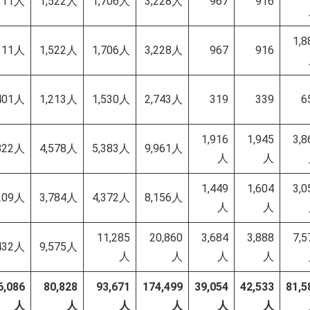
111人
1,522人
1,706人
3,228人
967
916
1,8
111人
1,522人
1,706人
3,228人
967
916
401人
1,213人
1,530人
2,743人
319
339
6
1,916
1,945
3,8
822人
4,578人
5,383人
9,961人
人
人
1,449
1,604
3,0
209人
3,784人
4,372人
8,156人
人
人
11,285
20,860
3,684
3,888
7,5
432人
9,575人
人
人
人
人
6,086
80,828
93,671
174,499
39,054
42,533
81,5
人
人
人
人
人
人