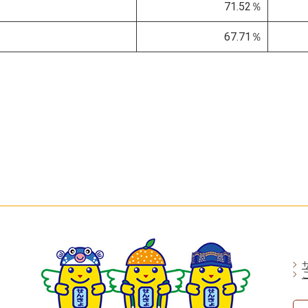
71.52％
67.71％