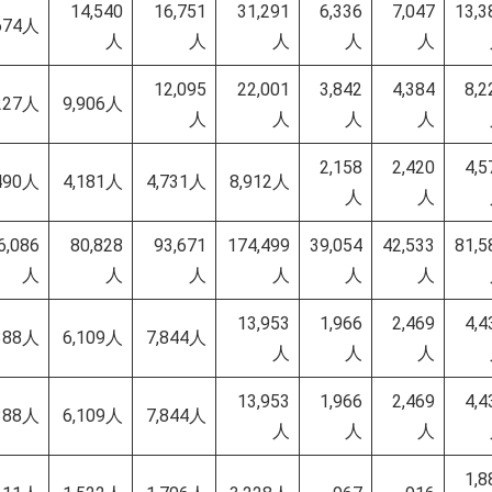
14,540
16,751
31,291
6,336
7,047
13,3
674人
人
人
人
人
人
12,095
22,001
3,842
4,384
8,2
227人
9,906人
人
人
人
人
2,158
2,420
4,5
490人
4,181人
4,731人
8,912人
人
人
6,086
80,828
93,671
174,499
39,054
42,533
81,5
人
人
人
人
人
人
13,953
1,966
2,469
4,4
388人
6,109人
7,844人
人
人
人
13,953
1,966
2,469
4,4
388人
6,109人
7,844人
人
人
人
1,8