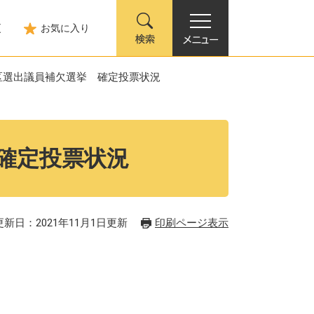
更
お気に入り
2区選出議員補欠選挙 確定投票状況
 確定投票状況
更新日：2021年11月1日更新
印刷ページ表示