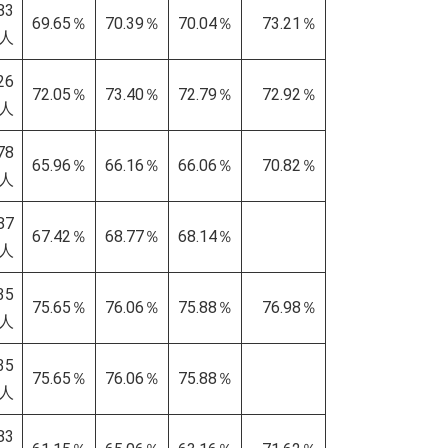
83
69.65％
70.39％
70.04％
73.21％
人
26
72.05％
73.40％
72.79％
72.92％
人
78
65.96％
66.16％
66.06％
70.82％
人
87
67.42％
68.77％
68.14％
人
35
75.65％
76.06％
75.88％
76.98％
人
35
75.65％
76.06％
75.88％
人
83