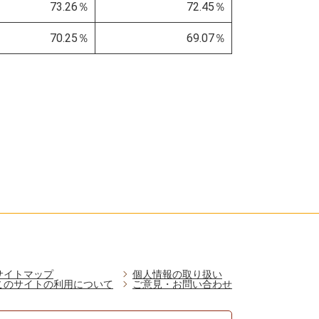
73.26％
72.45％
70.25％
69.07％
サイトマップ
個人情報の取り扱い
このサイトの利用について
ご意見・お問い合わせ