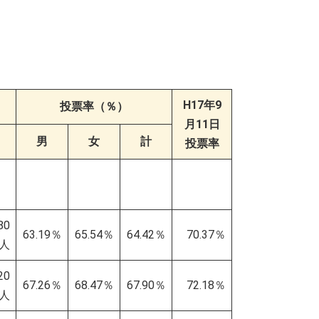
H17年9
投票率（％）
月11日
男
女
計
投票率
80
63.19％
65.54％
64.42％
70.37％
人
20
67.26％
68.47％
67.90％
72.18％
人