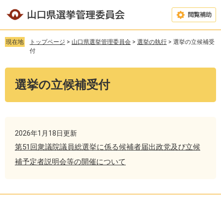
ペ
メ
ー
ニ
閲
ジ
ュ
覧
の
ー
現在地
トップページ
>
山口県選挙管理委員会
>
選挙の執行
>
選挙の立候補受
補
先
を
付
助
頭
飛
で
ば
本
す
し
選挙の立候補受付
文
。
て
本
文
へ
2026年1月18日更新
第51回衆議院議員総選挙に係る候補者届出政党及び立候
補予定者説明会等の開催について