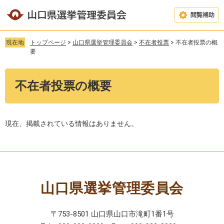
ペ
メ
ー
ニ
閲
ジ
ュ
覧
の
ー
現在地
トップページ
>
山口県選挙管理委員会
>
不在者投票
>
不在者投票の概
補
先
を
要
助
頭
飛
で
ば
本
す
し
不在者投票の概要
文
。
て
本
文
へ
現在、掲載されている情報はありません。
山口県選挙管理委員会
〒753-8501 山口県山口市滝町1番1号