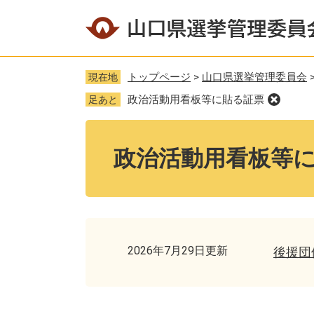
ペ
メ
ー
ニ
ジ
ュ
の
ー
トップページ
>
山口県選挙管理委員会
現在地
先
を
政治活動用看板等に貼る証票
足あと
頭
飛
で
ば
本
す
し
文
政治活動用看板等
。
て
本
文
へ
2026年7月29日更新
後援団