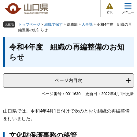
防
ペ
メ
災
ー
ニ
・
メ
災
ジ
ュ
害
ニ
の
ー
組織で探す
情
トップページ
>
組織で探す
>
総務部
>
人事課
>
令和4年度 組織の再
現在地
ュ
報
先
を
編整備のお知らせ
ー
頭
飛
Other Languages
お気に入り
本
ページ番号検索
で
ば
令和4年度 組織の再編整備のお知
文
す
し
検索の仕方
組織で探す
サイトマップで探す
らせ
。
て
本
トップページ
文
へ
ページ内目次
くらし・環境
ページ番号：0011630
更新日：2022年4月1日更新
健康・福祉
山口県では、令和4年4月1日付けで次のとおり組織の再編整備
教育・文化・スポーツ
を行いました。
しごと・産業・観光
文化財保護事務の移管