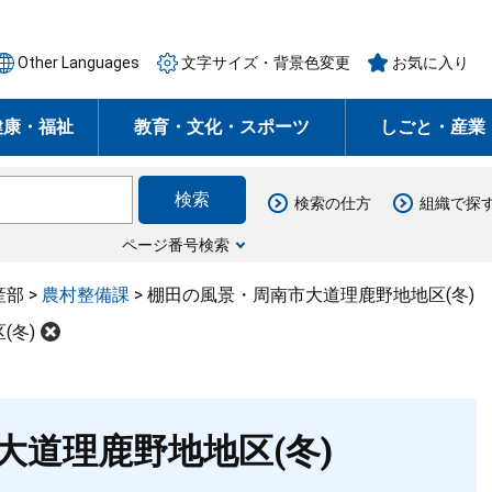
Other Languages
文字サイズ・背景色変更
お気に入り
健康・福祉
教育・文化・スポーツ
しごと・産業
検索の仕方
組織で探
ページ番号検索
産部
>
農村整備課
>
棚田の風景・周南市大道理鹿野地地区(冬)
(冬)
大道理鹿野地地区(冬)