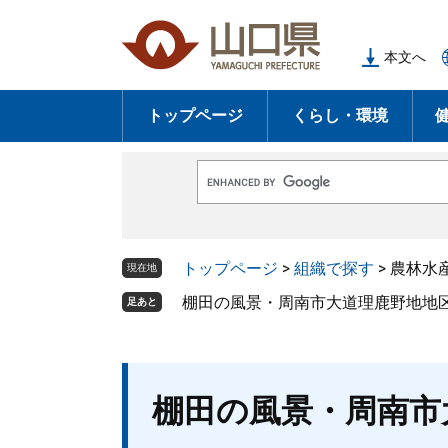
ペ
メ
ー
ニ
本文へ
ジ
ュ
の
ー
トップページ
くらし・環境
先
を
頭
飛
で
ば
G
す
し
o
o
。
て
g
l
本
トップページ
>
組織で探す
>
農林水
e
現在地
文
カ
ス
棚田の風景・周南市大道理鹿野地地区
足あと
へ
タ
ム
検
索
本
棚田の風景・周南市
文