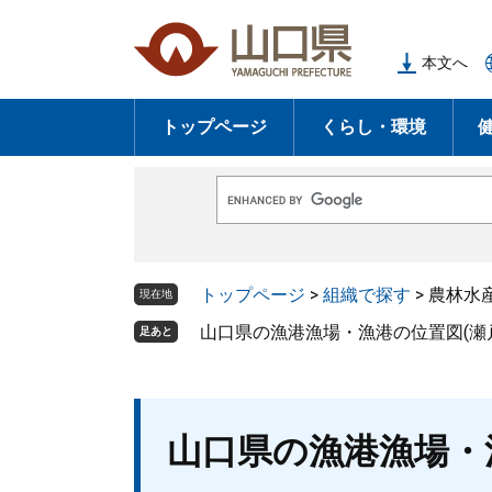
ペ
メ
ー
ニ
本文へ
ジ
ュ
の
ー
トップページ
くらし・環境
先
を
頭
飛
で
ば
G
す
し
o
o
。
て
g
l
本
トップページ
>
組織で探す
>
農林水
e
現在地
文
カ
ス
山口県の漁港漁場・漁港の位置図(瀬
足あと
へ
タ
ム
検
索
本
山口県の漁港漁場・
文