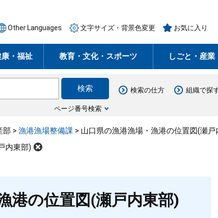
Other Languages
文字サイズ・背景色変更
お気に入り
健康・福祉
教育・文化・スポーツ
しごと・産業
検索の仕方
組織で探
ページ番号検索
産部
>
漁港漁場整備課
>
山口県の漁港漁場・漁港の位置図(瀬戸
戸内東部)
漁港の位置図(瀬戸内東部)