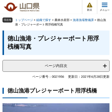
防
ペ
メ
災
ー
ニ
・
メ
災
ジ
ュ
害
ニ
の
ー
組織で探す
情
トップページ
>
組織で探す
>
農林水産部
>
漁港漁場整備課
>
徳山漁
現在地
ュ
報
先
を
港・プレジャーボート用浮桟橋写真
ー
頭
飛
Other Languages
お気に入り
本
ページ番号検索
で
ば
徳山漁港・プレジャーボート用浮
文
す
し
検索の仕方
組織で探す
サイトマップで探す
桟橋写真
。
て
本
トップページ
文
へ
ページ内目次
くらし・環境
ページ番号：0021956
更新日：2021年6月28日更新
健康・福祉
徳山漁港プレジャーボート用浮桟橋
教育・文化・スポーツ
しごと・産業・観光