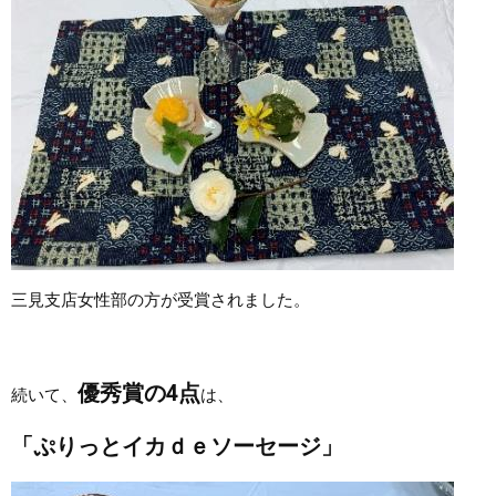
三見支店女性部の方が受賞されました。
優秀賞の4点
続いて、
は、
「ぷりっとイカｄｅソーセージ」