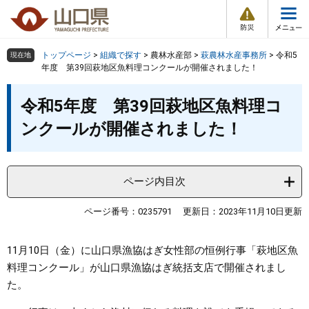
防
ペ
メ
災
ー
ニ
・
メ
災
ジ
ュ
害
ニ
の
ー
組織で探す
情
トップページ
>
組織で探す
>
農林水産部
>
萩農林水産事務所
>
令和5
現在地
ュ
報
先
を
年度 第39回萩地区魚料理コンクールが開催されました！
ー
頭
飛
Other Languages
お気に入り
本
ページ番号検索
で
ば
令和5年度 第39回萩地区魚料理コ
文
す
し
検索の仕方
組織で探す
サイトマップで探す
ンクールが開催されました！
。
て
本
トップページ
文
へ
ページ内目次
くらし・環境
ページ番号：0235791
更新日：2023年11月10日更新
健康・福祉
11月10日（金）に山口県漁協はぎ女性部の恒例行事「萩地区魚
教育・文化・スポーツ
料理コンクール」が山口県漁協はぎ統括支店で開催されまし
た。
しごと・産業・観光