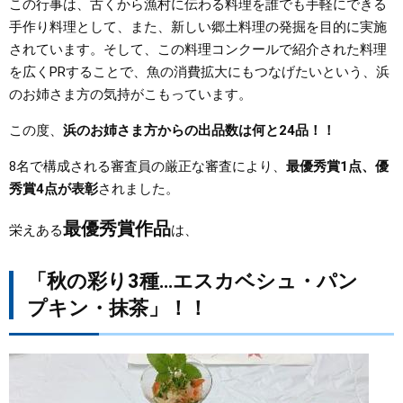
この行事は、古くから漁村に伝わる料理を誰でも手軽にできる
手作り料理として、また、新しい郷土料理の発掘を目的に実施
まちづくり
されています。そして、この料理コンクールで紹介された料理
を広くPRすることで、魚の消費拡大にもつなげたいという、浜
県政情報
のお姉さま方の気持がこもっています。
この度、
浜のお姉さま方からの出品数は何と24品！！
8名で構成される審査員の厳正な審査により、
最優秀賞1点、優
秀賞4点が表彰
されました。
最優秀賞作品
栄えある
は、
「秋の彩り3種…エスカベシュ・パン
プキン・抹茶」！！