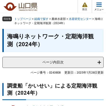
防
ペ
メ
災
ー
ニ
・
メ
災
ジ
ュ
害
ニ
の
ー
組織で探す
情
トップページ
>
組織で探す
>
農林水産部
>
水産研究センター
>
海鳴り
現在地
ュ
報
先
を
ネットワーク・定期海洋観測（2024年）
ー
頭
飛
Other Languages
お気に入り
本
ページ番号検索
で
ば
海鳴りネットワーク・定期海洋観
文
す
し
検索の仕方
組織で探す
サイトマップで探す
測（2024年）
。
て
本
トップページ
文
へ
ページ内目次
くらし・環境
ページ番号：0243808
更新日：2025年1月28日更新
健康・福祉
調査船「かいせい」による定期海洋観
教育・文化・スポーツ
測（2024年）
しごと・産業・観光