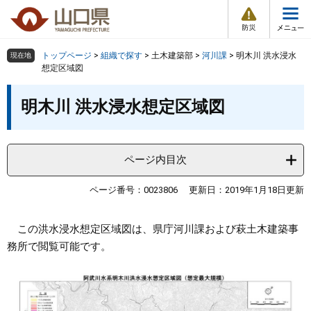
防
ペ
メ
災
ー
ニ
・
メ
災
ジ
ュ
害
ニ
の
ー
組織で探す
情
トップページ
>
組織で探す
>
土木建築部
>
河川課
>
明木川 洪水浸水
現在地
ュ
報
先
を
想定区域図
ー
頭
飛
Other Languages
お気に入り
本
ページ番号検索
で
ば
明木川 洪水浸水想定区域図
文
す
し
検索の仕方
組織で探す
サイトマップで探す
。
て
本
トップページ
ページ内目次
文
へ
くらし・環境
ページ番号：0023806
更新日：2019年1月18日更新
健康・福祉
この洪水浸水想定区域図は、県庁河川課および萩土木建築事
務所で閲覧可能です。
教育・文化・スポーツ
しごと・産業・観光