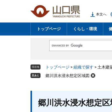
ペ
メ
ー
ニ
本文へ
ジ
ュ
の
ー
トップページ
くらし・環境
先
を
頭
飛
で
ば
G
す
し
o
o
。
て
g
l
本
トップページ
>
組織で探す
>
土木建
e
現在地
文
カ
ス
郷川洪水浸水想定区域図
足あと
へ
タ
ム
検
索
本
郷川洪水浸水想定区
文