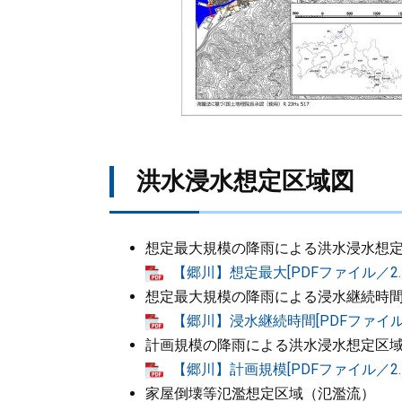
洪水浸水想定区域図
想定最大規模の降雨による洪水浸水想
【郷川】想定最大[PDFファイル／2.4
想定最大規模の降雨による浸水継続時
【郷川】浸水継続時間[PDFファイル／
計画規模の降雨による洪水浸水想定区
【郷川】計画規模[PDFファイル／2.4
家屋倒壊等氾濫想定区域（氾濫流）