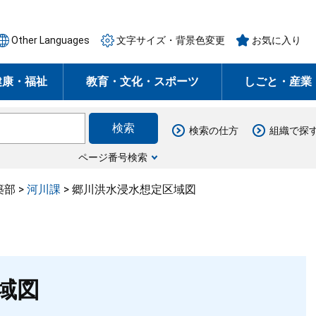
Other Languages
文字サイズ・背景色変更
お気に入り
健康・福祉
教育・文化・スポーツ
しごと・産業
検索の仕方
組織で探
ページ番号検索
築部
>
河川課
>
郷川洪水浸水想定区域図
域図