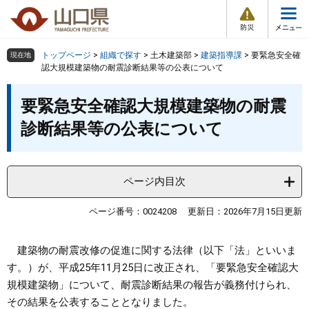
防
ペ
メ
災
ー
ニ
・
メ
災
ジ
ュ
害
ニ
の
ー
組織で探す
情
トップページ
>
組織で探す
>
土木建築部
>
建築指導課
>
要緊急安全確
現在地
ュ
報
先
を
認大規模建築物の耐震診断結果等の公表について
ー
頭
飛
Other Languages
お気に入り
本
ページ番号検索
で
ば
要緊急安全確認大規模建築物の耐震
文
す
し
検索の仕方
組織で探す
サイトマップで探す
診断結果等の公表について
。
て
本
トップページ
文
へ
ページ内目次
くらし・環境
ページ番号：0024208
更新日：2026年7月15日更新
健康・福祉
建築物の耐震改修の促進に関する法律（以下「法」といいま
教育・文化・スポーツ
す。）が、平成25年11月25日に改正され、「要緊急安全確認大
規模建築物」について、耐震診断結果の報告が義務付けられ、
しごと・産業・観光
その結果を公表することとなりました。