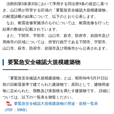
法附則第3条第3項において準用する同法第9条の規定に基づ
まちづくり
き、山口県が所管する区域の「要緊急安全確認大規模建築物」
の耐震診断の結果について、以下のとおり公表します。
なお、耐震改修実施済のものについては、耐震改修を行った
県政情報
結果の数値が記載されています。
また、下関市、宇部市、山口市、萩市、防府市、岩国市及び
周南市の区域については、所管行政庁である下関市、宇部市、
山口市、萩市、防府市、岩国市及び周南市から公表されます。
要緊急安全確認大規模建築物
「要緊急安全確認大規模建築物」とは、昭和56年5月31日以
前の旧耐震基準で建てられた建築物で、原則として、建物用途
毎に定められた、階数及び床面積を満たす建築物です。 詳細に
ついては、以下の一覧表を御覧ください。
要緊急安全確認大規模建築物の用途・規模一覧表
（PDF：59KB）