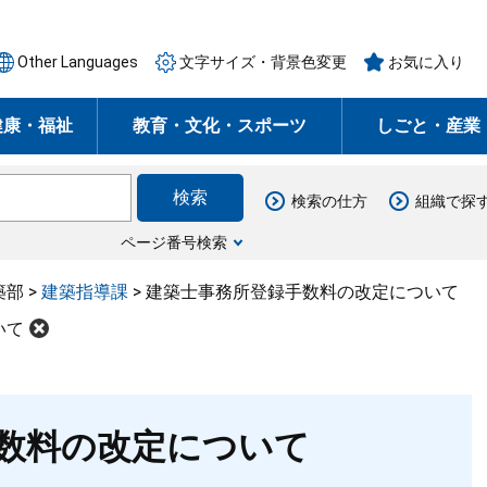
Other Languages
文字サイズ・背景色変更
お気に入り
健康・福祉
教育・文化・スポーツ
しごと・産業
検索の仕方
組織で探
ページ番号検索
築部
>
建築指導課
>
建築士事務所登録手数料の改定について
いて
数料の改定について