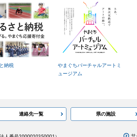
と納税
やまぐちバーチャルアートミ
ュージアム
連絡先一覧
県の施設
サ
法人番号2000020350001）