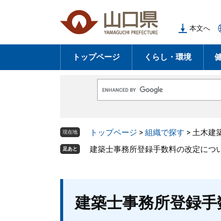
ペ
メ
ー
ニ
本文へ
ジ
ュ
の
ー
トップページ
くらし・環境
先
を
頭
飛
で
ば
G
す
し
o
o
。
て
g
l
本
トップページ
>
組織で探す
>
土木建
e
現在地
文
カ
ス
建築士事務所登録手数料の改定につ
足あと
へ
タ
ム
検
索
本
建築士事務所登録手
文