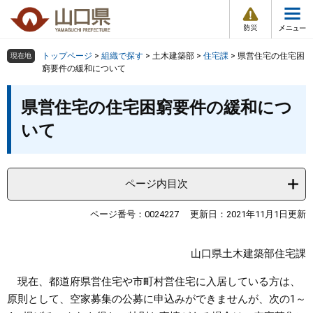
防
ペ
メ
災
ー
ニ
・
メ
災
ジ
ュ
害
ニ
の
ー
組織で探す
情
トップページ
>
組織で探す
>
土木建築部
>
住宅課
>
県営住宅の住宅困
現在地
ュ
報
先
を
窮要件の緩和について
ー
頭
飛
Other Languages
お気に入り
本
ページ番号検索
で
ば
県営住宅の住宅困窮要件の緩和につ
文
す
し
検索の仕方
組織で探す
サイトマップで探す
いて
。
て
本
トップページ
文
へ
ページ内目次
くらし・環境
ページ番号：0024227
更新日：2021年11月1日更新
健康・福祉
山口県土木建築部住宅課
教育・文化・スポーツ
現在、都道府県営住宅や市町村営住宅に入居している方は、
原則として、空家募集の公募に申込みができませんが、次の1～
しごと・産業・観光