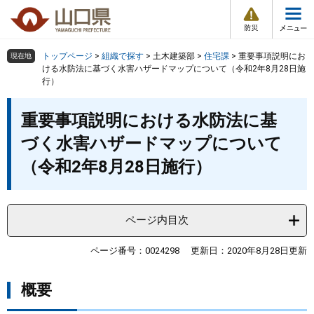
防
ペ
メ
災
ー
ニ
・
メ
災
ジ
ュ
害
ニ
の
ー
組織で探す
情
トップページ
>
組織で探す
>
土木建築部
>
住宅課
>
重要事項説明にお
現在地
ュ
報
先
を
ける水防法に基づく水害ハザードマップについて（令和2年8月28日施
ー
行）
頭
飛
Other Languages
お気に入り
ページ番号検索
で
ば
本
す
し
検索の仕方
組織で探す
サイトマップで探す
重要事項説明における水防法に基
文
。
て
づく水害ハザードマップについて
本
トップページ
文
（令和2年8月28日施行）
へ
くらし・環境
ページ内目次
健康・福祉
ページ番号：0024298
更新日：2020年8月28日更新
教育・文化・スポーツ
概要
しごと・産業・観光