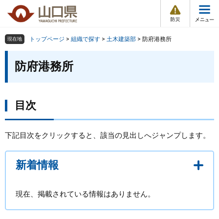
防
ペ
メ
災
ー
ニ
・
メ
災
ジ
ュ
害
ニ
の
ー
組織で探す
情
トップページ
>
組織で探す
>
土木建築部
>
防府港務所
現在地
ュ
報
先
を
ー
本
頭
飛
防府港務所
Other Languages
お気に入り
ページ番号検索
文
で
ば
す
し
検索の仕方
組織で探す
サイトマップで探す
。
て
本
目次
トップページ
文
へ
くらし・環境
下記目次をクリックすると、該当の見出しへジャンプします。
健康・福祉
新着情報
教育・文化・スポーツ
現在、掲載されている情報はありません。
しごと・産業・観光