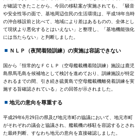
が確認できたことから、今回の移駐案が実施されても、「騒音
や安全性等の面で、基地周辺住民の生活環境は、平成18年当時
の沖合移設前と比べて、地域により差はあるものの、全体とし
て現状より悪化するとはいえない」と整理し、「基地機能強化
には当たらない」と判断しました。
ＮＬＰ（夜間着陸訓練）の実施は容認できない
国から「恒常的なＦＣＬＰ（空母艦載機着陸訓練）施設は鹿児
島県馬毛島を候補地として検討を進めており、訓練施設が特定
されるまでの間、引き続き硫黄島で空母艦載機離発着訓練を実
施する旨確認されている」との回答が示されました。
地元の意向を尊重する
平成29年6月29日の県及び地元市町の協議において、地元市町
がそれぞれの議会と協議され、艦載機の移駐を容認するとされ
た最終判断、すなわち地元の意向を直接確認しました。