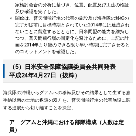
家検討会合の分析に基づき、位置、配置及び工法の検証
及び確認を完了した。
閣僚は、普天間飛行場の代替の施設及び海兵隊の移転の
完了が従前に目標時期とされていた2014年には達成され
ないことに留意するとともに、日米同盟の能力を維持し
つつ、普天間飛行場の固定化を避けるために、上記の計
画を2014年より後のできる限り早い時期に完了させると
のコミットメントを確認した。
（5）日米安全保障協議委員会共同発表
平成24年4月27日（抜粋）
海兵隊の沖縄からグアムへの移転及びその結果として生ずる嘉
手納以南の土地の返還の双方を、普天間飛行場の代替施設に関
する進展から切り離すことを決定。
ア グアムと沖縄における部隊構成（人数は定
員）