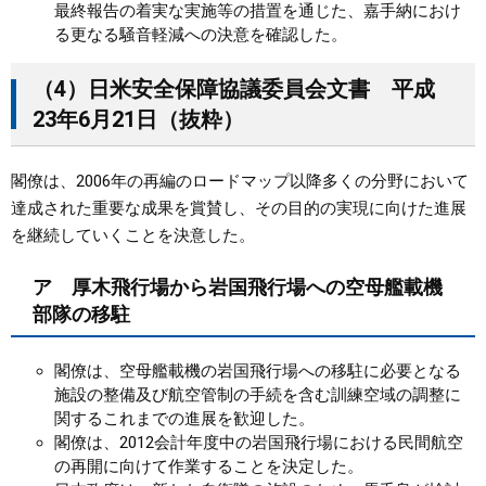
最終報告の着実な実施等の措置を通じた、嘉手納におけ
る更なる騒音軽減への決意を確認した。
（4）日米安全保障協議委員会文書 平成
23年6月21日（抜粋）
閣僚は、2006年の再編のロードマップ以降多くの分野において
達成された重要な成果を賞賛し、その目的の実現に向けた進展
を継続していくことを決意した。
ア 厚木飛行場から岩国飛行場への空母艦載機
部隊の移駐
閣僚は、空母艦載機の岩国飛行場への移駐に必要となる
施設の整備及び航空管制の手続を含む訓練空域の調整に
関するこれまでの進展を歓迎した。
閣僚は、2012会計年度中の岩国飛行場における民間航空
の再開に向けて作業することを決定した。