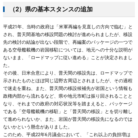
（2）県の基本スタンスの追加
平成21年、当時の政府は「米軍再編を見直しの方向で臨む」と
され、普天間基地の移設問題の検討が進められましたが、移設
先の検討の結論が出ない段階で、再編案のパッケージの一つで
ある空母艦載機の岩国移駐については、地元への十分な説明が
ないまま、「ロードマップに従い進める」ことが決定されまし
た。
その後、日米合意により、普天間の移設先は、ロードマップで
示されたものとほぼ同じ辺野古周辺とされましたが、その過程
で迷走を重ね、また、普天間の移設候補先が岩国という情報も
政権内部から流れるなど、県や地元市町は振り回されることと
なり、それまでの政府の対応状況等を踏まえると、パッケージ
である「空母艦載機の移駐」と「普天間の移設」とを切り離し
て進められないか、また、岩国が普天間の移設先になるのでは
ないかという懸念がありました。
このため、平成22年6月議会において、「これ以上の負担増は