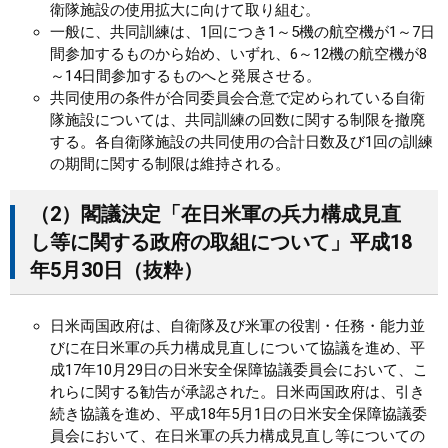
衛隊施設の使用拡大に向けて取り組む。
一般に、共同訓練は、1回につき1～5機の航空機が1～7日
間参加するものから始め、いずれ、6～12機の航空機が8
～14日間参加するものへと発展させる。
共同使用の条件が合同委員会合意で定められている自衛
隊施設については、共同訓練の回数に関する制限を撤廃
する。各自衛隊施設の共同使用の合計日数及び1回の訓練
の期間に関する制限は維持される。
（2）閣議決定「在日米軍の兵力構成見直
し等に関する政府の取組について」平成18
年5月30日（抜粋）
日米両国政府は、自衛隊及び米軍の役割・任務・能力並
びに在日米軍の兵力構成見直しについて協議を進め、平
成17年10月29日の日米安全保障協議委員会において、こ
れらに関する勧告が承認された。日米両国政府は、引き
続き協議を進め、平成18年5月1日の日米安全保障協議委
員会において、在日米軍の兵力構成見直し等についての