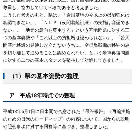
意思が最終的に決定された以上、国と自治体はお互いの立場を
尊重し、協力していくべきであると考えました。
こうした考えのもと、県は、「岩国基地の今以上の機能強化は
容認できない」、「ＮＬＰ（夜間着陸訓練）の実施は容認でき
ない」、「地元の意向を尊重する」という基地問題に対する三
つの基本姿勢や「これ以上の負担増は認められない」、「普天
間基地移設の見通しが立たないうちに、空母艦載機の移駐のみ
を切り離して進めることは認められない」という米軍再編問題
に対する二つの基本スタンスを堅持して対処してきました。
（1）県の基本姿勢の整理
ア 平成18年時点での整理
平成18年5月1日に日米間で合意された「最終報告」（再編実施
のための日米のロードマップ）の内容について、国からの説明
や照会事項に対する回答等に基づき、整理しました。