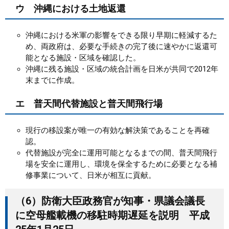
ウ 沖縄における土地返還
沖縄における米軍の影響をできる限り早期に軽減するた
め、両政府は、必要な手続きの完了後に速やかに返還可
能となる施設・区域を確認した。
沖縄に残る施設・区域の統合計画を日米が共同で2012年
末までに作成。
エ 普天間代替施設と普天間飛行場
現行の移設案が唯一の有効な解決策であることを再確
認。
代替施設が完全に運用可能となるまでの間、普天間飛行
場を安全に運用し、環境を保全するために必要となる補
修事業について、日米が相互に貢献。
（6）防衛大臣政務官が知事・県議会議長
に空母艦載機の移駐時期遅延を説明 平成