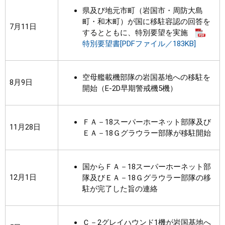
県及び地元市町（岩国市・周防大島
町・和木町）が国に移駐容認の回答を
7月11日
するとともに、特別要望を実施
特別要望書[PDFファイル／183KB]
空母艦載機部隊の岩国基地への移駐を
8月9日
開始（E-2D早期警戒機5機）
ＦＡ－18スーパーホーネット部隊及び
11月28日
ＥＡ－18Ｇグラウラー部隊が移駐開始
国からＦＡ－18スーパーホーネット部
12月1日
隊及びＥＡ－18Ｇグラウラー部隊の移
駐が完了した旨の連絡
Ｃ－2グレイハウンド1機が岩国基地へ