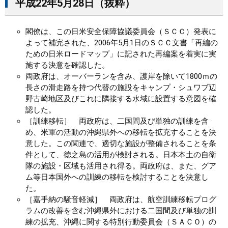
平成22年5月28日（抜粋）
閣僚は、この日米安全保障協議委員会（ＳＣＣ）発表に
よって補完された、2006年5月1日のＳＣＣ文書「再編の
ための日米ロードマップ」に記された再編案を着実に実
施する決意を確認した。
両政府は、オーバーランを含み、護岸を除いて1800ｍの
長さの滑走路を持つ代替の施設をキャンプ・シュワブ辺
野古崎地区及びこれに隣接する水域に設置する意図を確
認した。
［訓練移転］ 両政府は、二国間及び単独の訓練を含
め、米軍の活動の沖縄県外への移転を拡充することを決
意した。この関連で、適切な施設が整備されることを条
件として、徳之島の活用が検討される。日本本土の自衛
隊の施設・区域も活用され得る。両政府は、また、グア
ム等日本国外への訓練の移転を検討することを決意し
た。
［嘉手納の騒音軽減］ 両政府は、航空訓練移転プログ
ラムの改善を含む沖縄県外における二国間及び単独の訓
練の拡充、沖縄に関する特別行動委員会（ＳＡＣＯ）の