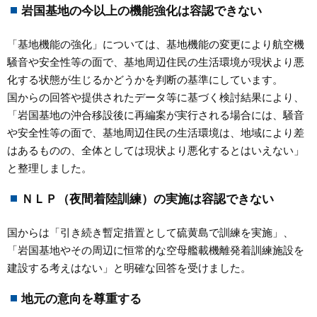
岩国基地の今以上の機能強化は容認できない
「基地機能の強化」については、基地機能の変更により航空機
騒音や安全性等の面で、基地周辺住民の生活環境が現状より悪
化する状態が生じるかどうかを判断の基準にしています。
国からの回答や提供されたデータ等に基づく検討結果により、
「岩国基地の沖合移設後に再編案が実行される場合には、騒音
や安全性等の面で、基地周辺住民の生活環境は、地域により差
はあるものの、全体としては現状より悪化するとはいえない」
と整理しました。
ＮＬＰ（夜間着陸訓練）の実施は容認できない
国からは「引き続き暫定措置として硫黄島で訓練を実施」、
「岩国基地やその周辺に恒常的な空母艦載機離発着訓練施設を
建設する考えはない」と明確な回答を受けました。
地元の意向を尊重する