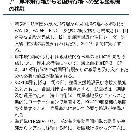
ア 厚木飛行場から岩国飛行場への空母艦載機
の移駐
第5空母航空団の厚木飛行場から岩国飛行場への移駐は、
F/A-18、EA-6B、E-2C 及びC-2航空機から構成され、[1]
必要な施設が完成し、[2] 訓練空域及び岩国レーダー進
入管制空域の調整が行われた後、2014年までに完了す
る。
厚木飛行場から行われる継続的な米軍の運用の所要を考
慮しつつ、厚木飛行場において、海上自衛隊EP-3、OP-
3、UP-3飛行隊等の岩国飛行場からの移駐を受け入れるた
めの必要な施設が整備される。
KC-130飛行隊は、司令部、整備支援施設及び家族支援施
設とともに、岩国飛行場を拠点とする。航空機は、訓練
及び運用のため、海上自衛隊 鹿屋基地及びグアムに定
期的にローテーションで展開する。KC-130航空機の展開
を支援するため、鹿屋基地において必要な施設が整備さ
れる。
海兵隊CH-53Dヘリは、第3海兵機動展開部隊の要員が沖
縄からグアムに移転する際に、岩国飛行場からグアムに