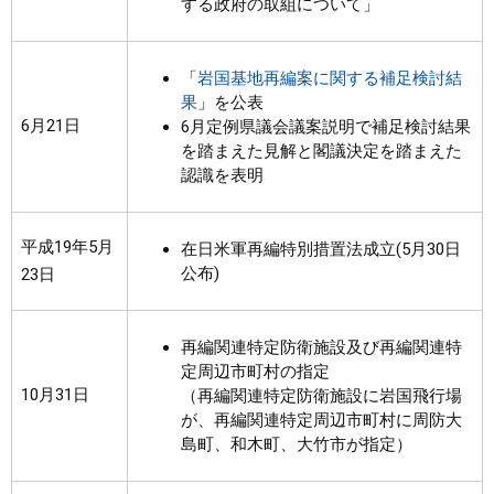
する政府の取組について」
「
岩国基地再編案に関する補足検討結
果
」を公表
6月21日
6月定例県議会議案説明で補足検討結果
を踏まえた見解と閣議決定を踏まえた
認識を表明
平成19年5月
在日米軍再編特別措置法成立(5月30日
公布)
23日
再編関連特定防衛施設及び再編関連特
定周辺市町村の指定
10月31日
（再編関連特定防衛施設に岩国飛行場
が、再編関連特定周辺市町村に周防大
島町、和木町、大竹市が指定）