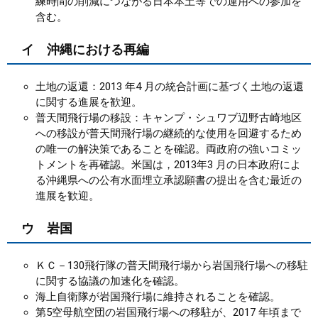
練時間の削減につながる日本本土等での運用への参加を
含む。
イ 沖縄における再編
土地の返還：2013 年4 月の統合計画に基づく土地の返還
に関する進展を歓迎。
普天間飛行場の移設：キャンプ・シュワブ辺野古崎地区
への移設が普天間飛行場の継続的な使用を回避するため
の唯一の解決策であることを確認。両政府の強いコミッ
トメントを再確認。米国は，2013年3 月の日本政府によ
る沖縄県への公有水面埋立承認願書の提出を含む最近の
進展を歓迎。
ウ 岩国
ＫＣ－130飛行隊の普天間飛行場から岩国飛行場への移駐
に関する協議の加速化を確認。
海上自衛隊が岩国飛行場に維持されることを確認。
第5空母航空団の岩国飛行場への移駐が、2017 年頃まで