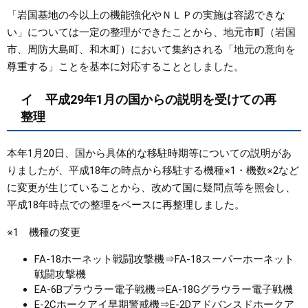
「岩国基地の今以上の機能強化やＮＬＰの実施は容認できな
い」については一定の整理ができたことから、地元市町（岩国
市、周防大島町、和木町）において集約される「地元の意向を
尊重する」ことを基本に対応することとしました。
イ 平成29年1月の国からの説明を受けての再
整理
本年1月20日、国から具体的な移駐時期等についての説明があ
りましたが、平成18年の時点から移駐する機種※1・機数※2など
に変更が生じていることから、改めて国に疑問点等を照会し、
平成18年時点での整理をベースに再整理しました。
※1 機種の変更
FA-18ホーネット戦闘攻撃機⇒FA-18スーパーホーネット
戦闘攻撃機
EA-6Bプラウラー電子戦機⇒EA-18Gグラウラー電子戦機
E-2Cホークアイ早期警戒機⇒E-2Dアドバンスドホークア