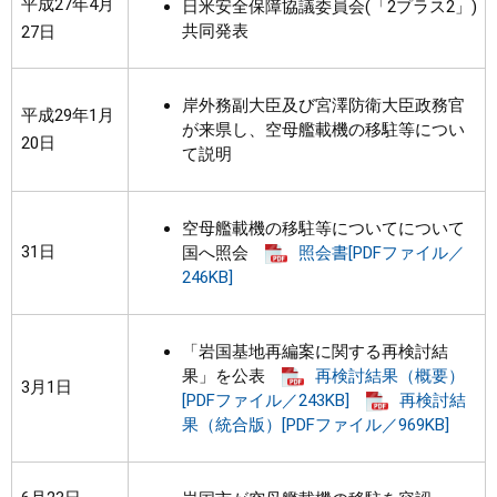
平成27年4月
日米安全保障協議委員会(「2プラス2」)
共同発表
27日
岸外務副大臣及び宮澤防衛大臣政務官
平成29年1月
が来県し、空母艦載機の移駐等につい
20日
て説明
空母艦載機の移駐等についてについて
31日
国へ照会
照会書[PDFファイル／
246KB]
「岩国基地再編案に関する再検討結
果」を公表
再検討結果（概要）
3月1日
[PDFファイル／243KB]
再検討結
果（統合版）[PDFファイル／969KB]