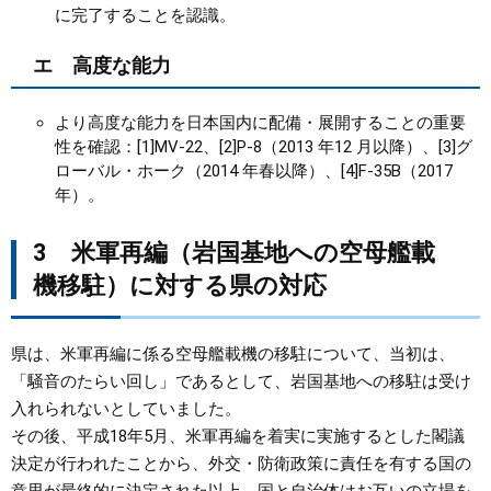
に完了することを認識。
エ 高度な能力
より高度な能力を日本国内に配備・展開することの重要
性を確認：[1]MV-22、[2]P-8（2013 年12 月以降）、[3]グ
ローバル・ホーク（2014 年春以降）、[4]F-35B（2017
年）。
3 米軍再編（岩国基地への空母艦載
機移駐）に対する県の対応
県は、米軍再編に係る空母艦載機の移駐について、当初は、
「騒音のたらい回し」であるとして、岩国基地への移駐は受け
入れられないとしていました。
その後、平成18年5月、米軍再編を着実に実施するとした閣議
決定が行われたことから、外交・防衛政策に責任を有する国の