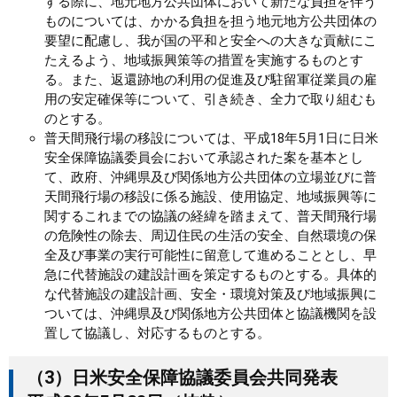
する際に、地元地方公共団体において新たな負担を伴う
ものについては、かかる負担を担う地元地方公共団体の
要望に配慮し、我が国の平和と安全への大きな貢献にこ
たえるよう、地域振興策等の措置を実施するものとす
る。また、返還跡地の利用の促進及び駐留軍従業員の雇
用の安定確保等について、引き続き、全力で取り組むも
のとする。
普天間飛行場の移設については、平成18年5月1日に日米
安全保障協議委員会において承認された案を基本とし
て、政府、沖縄県及び関係地方公共団体の立場並びに普
天間飛行場の移設に係る施設、使用協定、地域振興等に
関するこれまでの協議の経緯を踏まえて、普天間飛行場
の危険性の除去、周辺住民の生活の安全、自然環境の保
全及び事業の実行可能性に留意して進めることとし、早
急に代替施設の建設計画を策定するものとする。具体的
な代替施設の建設計画、安全・環境対策及び地域振興に
ついては、沖縄県及び関係地方公共団体と協議機関を設
置して協議し、対応するものとする。
（3）日米安全保障協議委員会共同発表