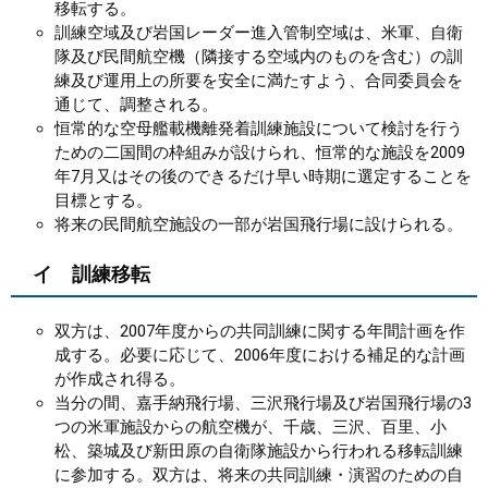
移転する。
訓練空域及び岩国レーダー進入管制空域は、米軍、自衛
隊及び民間航空機（隣接する空域内のものを含む）の訓
練及び運用上の所要を安全に満たすよう、合同委員会を
通じて、調整される。
恒常的な空母艦載機離発着訓練施設について検討を行う
ための二国間の枠組みが設けられ、恒常的な施設を2009
年7月又はその後のできるだけ早い時期に選定することを
目標とする。
将来の民間航空施設の一部が岩国飛行場に設けられる。
イ 訓練移転
双方は、2007年度からの共同訓練に関する年間計画を作
成する。必要に応じて、2006年度における補足的な計画
が作成され得る。
当分の間、嘉手納飛行場、三沢飛行場及び岩国飛行場の3
つの米軍施設からの航空機が、千歳、三沢、百里、小
松、築城及び新田原の自衛隊施設から行われる移転訓練
に参加する。双方は、将来の共同訓練・演習のための自