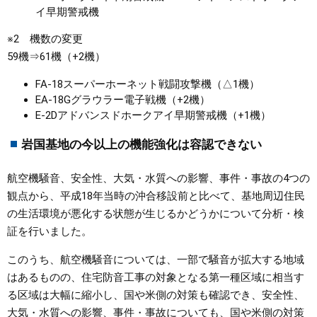
イ早期警戒機
※2 機数の変更
59機⇒61機（+2機）
FA-18スーパーホーネット戦闘攻撃機（△1機）
EA-18Gグラウラー電子戦機（+2機）
E-2Dアドバンスドホークアイ早期警戒機（+1機）
岩国基地の今以上の機能強化は容認できない
航空機騒音、安全性、大気・水質への影響、事件・事故の4つの
観点から、平成18年当時の沖合移設前と比べて、基地周辺住民
の生活環境が悪化する状態が生じるかどうかについて分析・検
証を行いました。
このうち、航空機騒音については、一部で騒音が拡大する地域
はあるものの、住宅防音工事の対象となる第一種区域に相当す
る区域は大幅に縮小し、国や米側の対策も確認でき、安全性、
大気・水質への影響、事件・事故についても、国や米側の対策