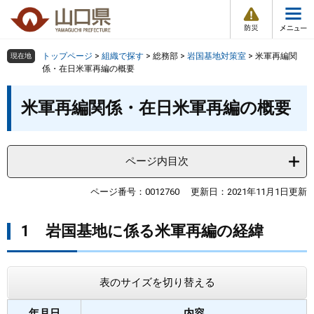
防
ペ
メ
災
ー
ニ
・
メ
災
ジ
ュ
害
ニ
の
ー
組織で探す
情
トップページ
>
組織で探す
>
総務部
>
岩国基地対策室
>
米軍再編関
現在地
ュ
報
先
を
係・在日米軍再編の概要
ー
頭
飛
Other Languages
お気に入り
本
ページ番号検索
で
ば
米軍再編関係・在日米軍再編の概要
文
す
し
検索の仕方
組織で探す
サイトマップで探す
。
て
本
トップページ
ページ内目次
文
へ
くらし・環境
ページ番号：0012760
更新日：2021年11月1日更新
1 岩国基地に係る米軍再編の経緯
健康・福祉
教育・文化・スポーツ
表のサイズを切り替える
しごと・産業・観光
年月日
内容