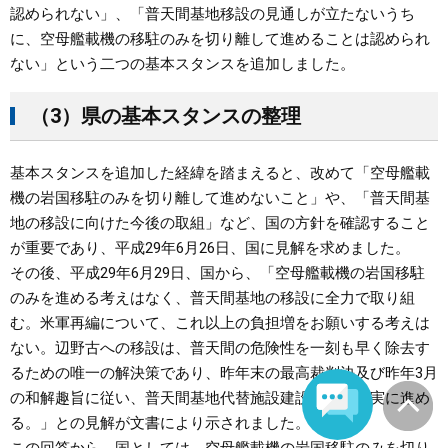
認められない」、「普天間基地移設の見通しが立たないうち
に、空母艦載機の移駐のみを切り離して進めることは認められ
ない」という二つの基本スタンスを追加しました。
（3）県の基本スタンスの整理
基本スタンスを追加した経緯を踏まえると、改めて「空母艦載
機の岩国移駐のみを切り離して進めないこと」や、「普天間基
地の移設に向けた今後の取組」など、国の方針を確認すること
が重要であり、平成29年6月26日、国に見解を求めました。
その後、平成29年6月29日、国から、「空母艦載機の岩国移駐
のみを進める考えはなく、普天間基地の移設に全力で取り組
む。米軍再編について、これ以上の負担増をお願いする考えは
ない。辺野古への移設は、普天間の危険性を一刻も早く除去す
るための唯一の解決策であり、昨年末の最高裁判決及び昨年3月
の和解趣旨に従い、普天間基地代替施設建設事業を着実に進め
る。」との見解が文書により示されました。