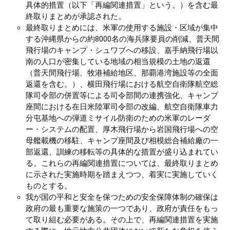
具体的措置（以下「再編関連措置」という。）を含む最
終取りまとめが承認された。
最終取りまとめには、米軍の使用する施設・区域が集中
する沖縄県からの約8000名の海兵隊要員の削減、普天間
飛行場のキャンプ・シュワブへの移設、嘉手納飛行場以
南の人口が密集している地域の相当規模の土地の返還
（普天間飛行場、牧港補給地区、那覇港湾施設等の全面
返還を含む。）、横田飛行場における航空自衛隊航空総
隊司令部の併置等による司令部間の連携強化、キャンプ
座間における在日米陸軍司令部の改編、航空自衛隊車力
分屯基地への弾道ミサイル防衛のための米軍のレーダ
ー・システムの配置、厚木飛行場から岩国飛行場への空
母艦載機の移駐、キャンプ座間及び相模総合補給廠の一
部返還、訓練の移転等の具体的な措置が盛り込まれてい
る。これらの再編関連措置については、最終取りまとめ
に示された実施時期を踏まえつつ、着実に実施していく
ものとする。
我が国の平和と安全を保つための安全保障体制の確保は
政府の最も重要な施策の一つであり、政府が責任をもっ
て取り組む必要がある。その上で、再編関連措置を実施