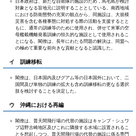
日本政府は、新たな自衛隊の施設のため，馬毛島が検討
対象となる旨地元に説明することとしている。南西地域
における防衛態勢の充実の観点から、同施設は、大規模
災害を含む各種事態に対処する際の活動を支援するとと
もに、通常の訓練等のために使用され、併せて米軍の空
母艦載機離発着訓練の恒久的な施設として使用されるこ
とになる。閣僚は、長年にわたる問題の解決は、同盟へ
の極めて重要な前向きな貢献となると認識した。
イ 訓練移転
閣僚は、日本国内及びグアム等の日本国外において、二
国間及び単独の訓練の拡大も含め訓練移転の更なる選択
肢を検討することを決定した。
ウ 沖縄における再編
閣僚は、普天間飛行場の代替の施設はキャンプ・シュワ
ブ辺野古崎地区及びこれに隣接する水域に設置されるこ
とを想起しつつ、普天間飛行場の代替の施設に係る専門