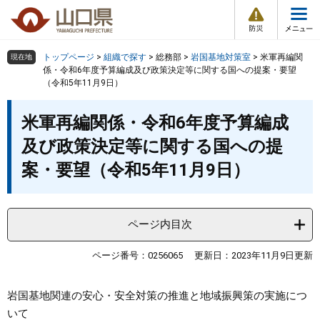
防
ペ
メ
災
ー
ニ
・
メ
災
ジ
ュ
害
ニ
の
ー
組織で探す
情
トップページ
>
組織で探す
>
総務部
>
岩国基地対策室
>
米軍再編関
現在地
ュ
報
先
を
係・令和6年度予算編成及び政策決定等に関する国への提案・要望
ー
（令和5年11月9日）
頭
飛
Other Languages
お気に入り
ページ番号検索
で
ば
本
す
し
検索の仕方
組織で探す
サイトマップで探す
米軍再編関係・令和6年度予算編成
文
。
て
及び政策決定等に関する国への提
本
トップページ
文
案・要望（令和5年11月9日）
へ
くらし・環境
ページ内目次
健康・福祉
ページ番号：0256065
更新日：2023年11月9日更新
教育・文化・スポーツ
岩国基地関連の安心・安全対策の推進と地域振興策の実施につ
しごと・産業・観光
いて