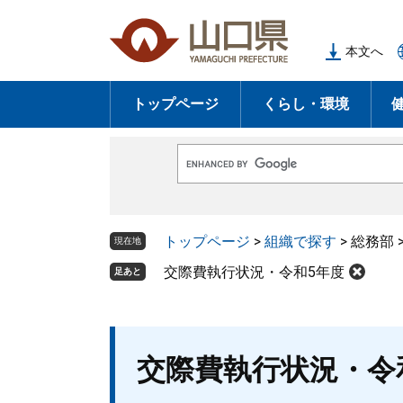
ペ
メ
ー
ニ
本文へ
ジ
ュ
の
ー
トップページ
くらし・環境
先
を
頭
飛
で
ば
G
す
し
o
o
。
て
g
l
本
トップページ
>
組織で探す
>
総務部
e
現在地
文
カ
ス
交際費執行状況・令和5年度
足あと
へ
タ
ム
検
索
本
交際費執行状況・令
文