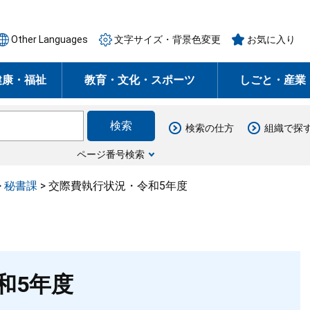
Other Languages
文字サイズ・背景色変更
お気に入り
健康・福祉
教育・文化・スポーツ
しごと・産業
検索の仕方
組織で探
ページ番号検索
>
秘書課
>
交際費執行状況・令和5年度
和5年度