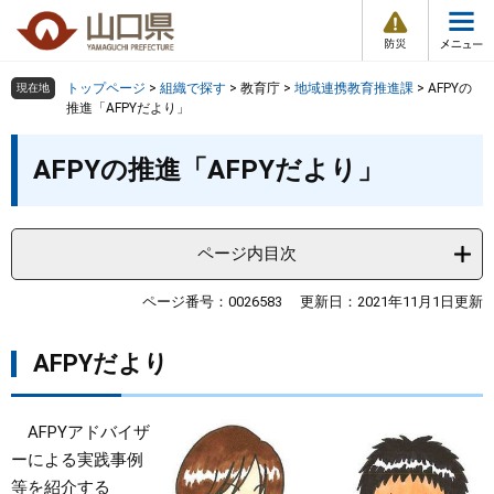
防
ペ
メ
災
ー
ニ
・
メ
災
ジ
ュ
害
ニ
の
ー
組織で探す
情
トップページ
>
組織で探す
>
教育庁
>
地域連携教育推進課
>
AFPYの
現在地
ュ
報
先
を
推進「AFPYだより」
ー
頭
飛
Other Languages
お気に入り
本
ページ番号検索
で
ば
AFPYの推進「AFPYだより」
文
す
し
検索の仕方
組織で探す
サイトマップで探す
。
て
本
トップページ
ページ内目次
文
へ
くらし・環境
ページ番号：0026583
更新日：2021年11月1日更新
AFPYだより
健康・福祉
教育・文化・スポーツ
AFPYアドバイザ
ーによる実践事例
しごと・産業・観光
等を紹介する