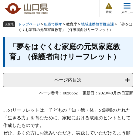
防
ペ
メ
災
ー
ニ
・
メ
災
ジ
ュ
害
ニ
の
ー
組織で探す
情
トップページ
>
組織で探す
>
教育庁
>
地域連携教育推進課
>
「夢をは
現在地
ュ
報
先
を
ぐくむ家庭の元気家庭教育」（保護者向けリーフレット）
ー
頭
飛
Other Languages
お気に入り
本
ページ番号検索
で
ば
「夢をはぐくむ家庭の元気家庭教
文
す
し
検索の仕方
組織で探す
サイトマップで探す
育」（保護者向けリーフレット）
。
て
本
トップページ
文
へ
ページ内目次
くらし・環境
ページ番号：0026652
更新日：2023年3月29日更新
健康・福祉
このリーフレットは、子どもの「知・徳・体」の調和のとれた
教育・文化・スポーツ
「生きる力」を育むために、家庭における取組のヒントとして
作成したものです。
しごと・産業・観光
ぜひ、多くの方にお読みいただき、実践していただけるよう願