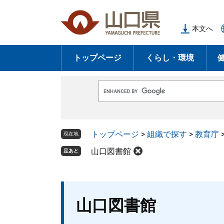
ペ
メ
ー
ニ
本文へ
ジ
ュ
の
ー
トップページ
くらし・環境
先
を
頭
飛
で
ば
G
す
し
o
o
。
て
g
l
本
トップページ
>
組織で探す
>
教育庁
e
現在地
文
カ
ス
山口図書館
足あと
へ
タ
ム
検
索
本
山口図書館
文