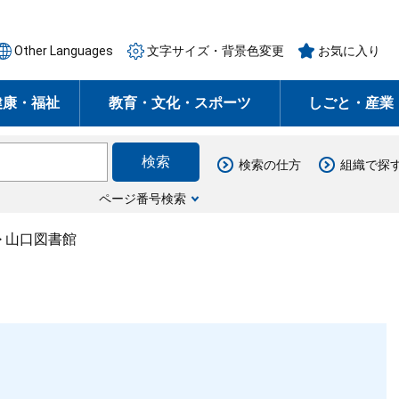
Other Languages
文字サイズ・背景色変更
お気に入り
健康・福祉
教育・文化・スポーツ
しごと・産業
検索の仕方
組織で探
ページ番号検索
>
山口図書館