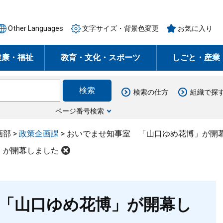
Other Languages
文字サイズ・背景色変更
お気に入り
健康・福祉
教育・文化・スポーツ
しごと・産業
検索の仕方
組織で探
ページ番号検索
画部
>
政策企画課
>
おいでませ知事室 「山口ゆめ花博」が開
」が開幕しました
「山口ゆめ花博」が開幕し