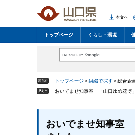
ペ
メ
ー
ニ
本文へ
ジ
ュ
の
ー
トップページ
くらし・環境
先
を
頭
飛
で
ば
G
す
し
o
o
。
て
g
l
本
トップページ
>
組織で探す
>
総合企
e
現在地
文
カ
ス
おいでませ知事室 「山口ゆめ花博
足あと
へ
タ
ム
検
索
本
おいでませ知事室 
文