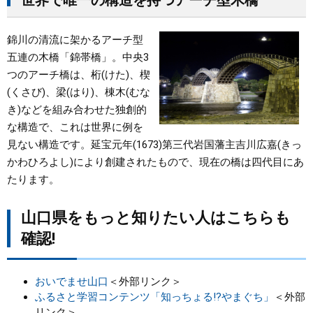
世界で唯一の構造を持つアーチ型木橋
錦川の清流に架かるアーチ型
五連の木橋「錦帯橋」。中央3
つのアーチ橋は、桁(けた)、楔
(くさび)、梁(はり)、棟木(むな
き)などを組み合わせた独創的
な構造で、これは世界に例を
見ない構造です。延宝元年(1673)第三代岩国藩主吉川広嘉(きっ
かわひろよし)により創建されたもので、現在の橋は四代目にあ
たります。
山口県をもっと知りたい人はこちらも
確認!
おいでませ山口
＜外部リンク＞
ふるさと学習コンテンツ「知っちょる!?やまぐち」
＜外部
リンク＞