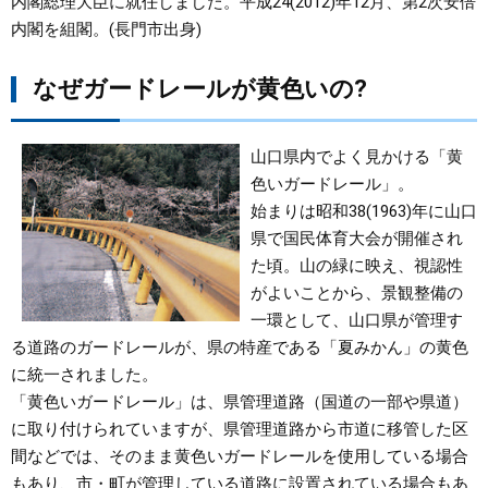
内閣総理大臣に就任しました。平成24(2012)年12月、第2次安倍
内閣を組閣。(長門市出身)
なぜガードレールが黄色いの?
山口県内でよく見かける「黄
色いガードレール」。
始まりは昭和38(1963)年に山口
県で国民体育大会が開催され
た頃。山の緑に映え、視認性
がよいことから、景観整備の
一環として、山口県が管理す
る道路のガードレールが、県の特産である「夏みかん」の黄色
に統一されました。
「黄色いガードレール」は、県管理道路（国道の一部や県道）
に取り付けられていますが、県管理道路から市道に移管した区
間などでは、そのまま黄色いガードレールを使用している場合
もあり、市・町が管理している道路に設置されている場合もあ