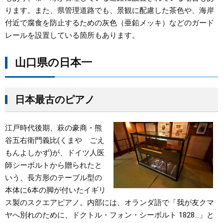
ります。また、県管理道路でも、景観に配慮した茶色や、海岸
付近で腐食を防止するための灰色（亜鉛メッキ）などのガード
レールを設置している箇所もあります。
山口県の日本一
日本最古のピアノ
江戸時代後期、萩の豪商・熊
谷五右衛門義比(くまや ごえ
もんよしかず)が、ドイツ人医
師シーボルトから贈られたと
いう、長方形のテーブル型の
本体に6本の脚が付いたイギリ
ス製のスクエアピアノ。内部には、オランダ語で「我が友クマ
ヤへ別れのために、ドクトル・フォン・シーボルト 1828…」と