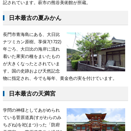
記されています。萩市の熊谷美術館が所蔵。
日本最古の夏みかん
長門市青海島にある、大日比
ナツミカン原樹。享保7(1722)
年ごろ、大日比の海岸に流れ
着いた果実の種をまいたもの
が大きくなったとされていま
す。国の史跡および天然記念
物に指定され、今でも毎年、黄金色の実を付けています。
日本最古の天満宮
学問の神様としてあがめられ
ている菅原道真(すがわらのみ
ちざね)を祀(まつ)った「防府