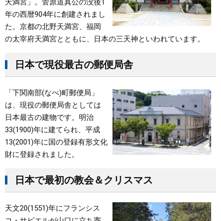
天満宮」。菅原道真公の没後1
年の西暦904年に創建されまし
た。京都の北野天満宮、福岡
の太宰府天満宮とともに、日本の三天神といわれています。
日本で現役最古の郵便局舎
「下関南部(なべ)町郵便局」
は、現役の郵便局舎としては
日本最古の建物です。明治
33(1900)年に建てられ、平成
13(2001)年に国の登録有形文化
財に登録されました。
日本で最初の教会＆クリスマス
天文20(1551)年にフランシス
コ・サビエルが山口に立ち寄