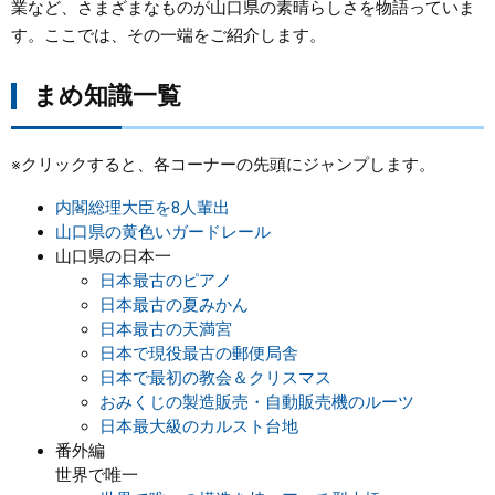
業など、さまざまなものが山口県の素晴らしさを物語っていま
す。ここでは、その一端をご紹介します。
まちづくり
まめ知識一覧
県政情報
※クリックすると、各コーナーの先頭にジャンプします。
内閣総理大臣を8人輩出
山口県の黄色いガードレール
山口県の日本一
日本最古のピアノ
日本最古の夏みかん
日本最古の天満宮
日本で現役最古の郵便局舎
日本で最初の教会＆クリスマス
おみくじの製造販売・自動販売機のルーツ
日本最大級のカルスト台地
番外編
世界で唯一