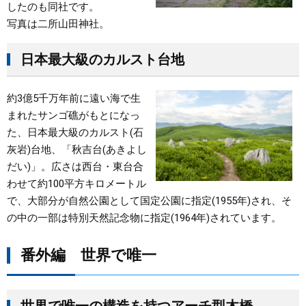
したのも同社です。
写真は二所山田神社。
日本最大級のカルスト台地
約3億5千万年前に遠い海で生
まれたサンゴ礁がもとになっ
た、日本最大級のカルスト(石
灰岩)台地、「秋吉台(あきよし
だい)」。広さは西台・東台合
わせて約100平方キロメートル
で、大部分が自然公園として国定公園に指定(1955年)され、そ
の中の一部は特別天然記念物に指定(1964年)されています。
番外編 世界で唯一