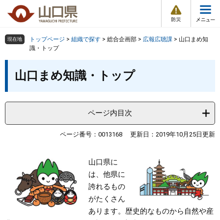
防
ペ
メ
災
ー
ニ
・
メ
災
ジ
ュ
害
ニ
の
ー
組織で探す
情
トップページ
>
組織で探す
>
総合企画部
>
広報広聴課
>
山口まめ知
現在地
ュ
報
先
を
識・トップ
ー
頭
飛
Other Languages
お気に入り
本
ページ番号検索
で
ば
山口まめ知識・トップ
文
す
し
検索の仕方
組織で探す
サイトマップで探す
。
て
本
トップページ
ページ内目次
文
へ
くらし・環境
ページ番号：0013168
更新日：2019年10月25日更新
健康・福祉
山口県に
は、他県に
教育・文化・スポーツ
誇れるもの
がたくさん
あります。歴史的なものから自然や産
しごと・産業・観光