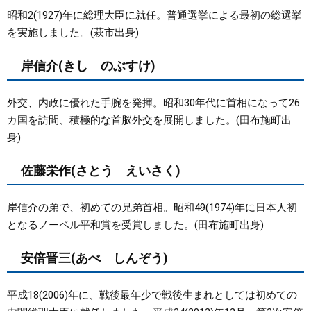
昭和2(1927)年に総理大臣に就任。普通選挙による最初の総選挙
を実施しました。(萩市出身)
岸信介(きし のぶすけ)
外交、内政に優れた手腕を発揮。昭和30年代に首相になって26
カ国を訪問、積極的な首脳外交を展開しました。(田布施町出
身)
佐藤栄作(さとう えいさく)
岸信介の弟で、初めての兄弟首相。昭和49(1974)年に日本人初
となるノーベル平和賞を受賞しました。(田布施町出身)
安倍晋三(あべ しんぞう)
平成18(2006)年に、戦後最年少で戦後生まれとしては初めての