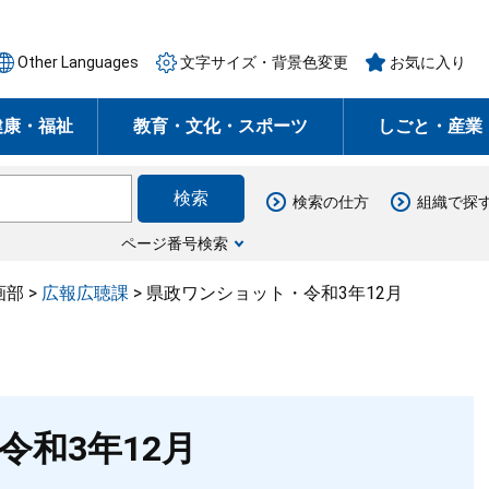
Other Languages
文字サイズ・背景色変更
お気に入り
健康・福祉
教育・文化・スポーツ
しごと・産業
検索の仕方
組織で探
ページ番号検索
画部
>
広報広聴課
>
県政ワンショット・令和3年12月
令和3年12月