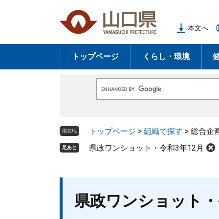
ペ
メ
ー
ニ
本文へ
ジ
ュ
の
ー
トップページ
くらし・環境
先
を
頭
飛
で
ば
G
す
し
o
o
。
て
g
l
本
トップページ
>
組織で探す
>
総合企
e
現在地
文
カ
ス
県政ワンショット・令和3年12月
足あと
へ
タ
ム
検
索
本
県政ワンショット・
文