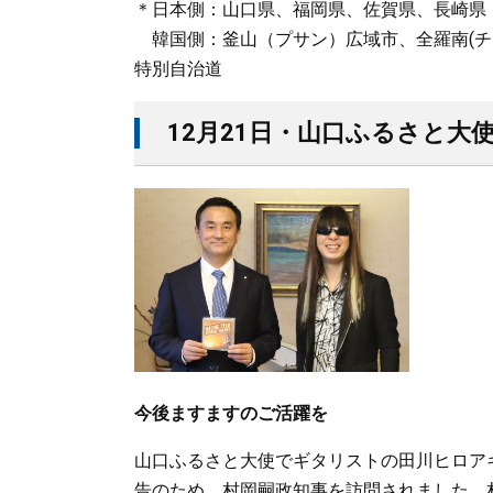
＊日本側：山口県、福岡県、佐賀県、長崎県
韓国側：釜山（プサン）広域市、全羅南(チョ
特別自治道
12月21日・山口ふるさと
今後ますますのご活躍を
山口ふるさと大使でギタリストの田川ヒロアキ
告のため、村岡嗣政知事を訪問されました。村