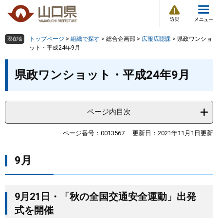
防
ペ
メ
災
ー
ニ
・
メ
災
ジ
ュ
害
ニ
の
ー
組織で探す
情
トップページ
>
組織で探す
>
総合企画部
>
広報広聴課
>
県政ワンショ
現在地
ュ
報
先
を
ット・平成24年9月
ー
頭
飛
Other Languages
お気に入り
本
ページ番号検索
で
ば
県政ワンショット・平成24年9月
文
す
し
検索の仕方
組織で探す
サイトマップで探す
。
て
本
トップページ
ページ内目次
文
へ
くらし・環境
ページ番号：0013567
更新日：2021年11月1日更新
9月
健康・福祉
教育・文化・スポーツ
9月21日・「秋の全国交通安全運動」出発
式を開催
しごと・産業・観光