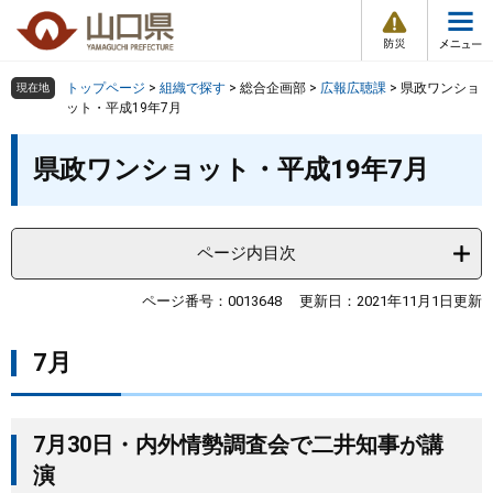
防
ペ
メ
災
ー
ニ
・
メ
災
ジ
ュ
害
ニ
の
ー
組織で探す
情
トップページ
>
組織で探す
>
総合企画部
>
広報広聴課
>
県政ワンショ
現在地
ュ
報
先
を
ット・平成19年7月
ー
頭
飛
Other Languages
お気に入り
本
ページ番号検索
で
ば
県政ワンショット・平成19年7月
文
す
し
検索の仕方
組織で探す
サイトマップで探す
。
て
本
トップページ
ページ内目次
文
へ
くらし・環境
ページ番号：0013648
更新日：2021年11月1日更新
7月
健康・福祉
教育・文化・スポーツ
7月30日・内外情勢調査会で二井知事が講
演
しごと・産業・観光