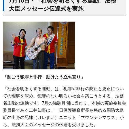
7月10日・「社会を明るくする運動」法務
大臣メッセージ伝達式を実施
「防ごう犯罪と非行 助けよう立ち直り」
「社会を明るくする運動」は、犯罪や非行の防止と更正につい
ての理解を深め、犯罪のない明るい社会を築こうとする、法務
省主唱の運動です。7月の強調月間に当たり、本県の実施委員会
委員長である二井知事は、一日保護観察所長を務める周防大島
町の出身の兄妹（けいまい）ユニット「マウンテンマウス」か
ら、法務大臣のメッセージの伝達を受けました。