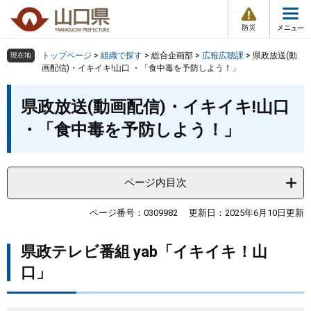
防
ペ
メ
災
ー
ニ
・
メ
災
ジ
ュ
害
ニ
の
ー
組織で探す
情
トップページ
>
組織で探す
>
総合企画部
>
広報広聴課
>
県政放送(動
現在地
ュ
報
先
を
画配信)・イキイキ!山口 ・「食中毒を予防しよう！」
ー
頭
飛
Other Languages
お気に入り
本
ページ番号検索
で
ば
県政放送(動画配信)・イキイキ!山口
文
す
し
検索の仕方
組織で探す
サイトマップで探す
・「食中毒を予防しよう！」
。
て
本
トップページ
文
へ
ページ内目次
くらし・環境
ページ番号：0309982
更新日：2025年6月10日更新
健康・福祉
県政テレビ番組 yab「イキイキ！山
教育・文化・スポーツ
口」
しごと・産業・観光